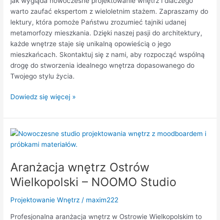
jak wygląda nowoczesne projektowanie wnętrz i dlaczego
warto zaufać ekspertom z wieloletnim stażem. Zapraszamy do
lektury, która pomoże Państwu zrozumieć tajniki udanej
metamorfozy mieszkania. Dzięki naszej pasji do architektury,
każde wnętrze staje się unikalną opowieścią o jego
mieszkańcach. Skontaktuj się z nami, aby rozpocząć wspólną
drogę do stworzenia idealnego wnętrza dopasowanego do
Twojego stylu życia.
Dowiedz się więcej »
Aranżacja
wnętrz
Ostrów
Aranżacja wnętrz Ostrów
Wielkopolski
–
Wielkopolski – NOOMO Studio
NOOMO
Studio
Projektowanie Wnętrz
/
maxim222
Profesjonalna aranżacja wnętrz w Ostrowie Wielkopolskim to