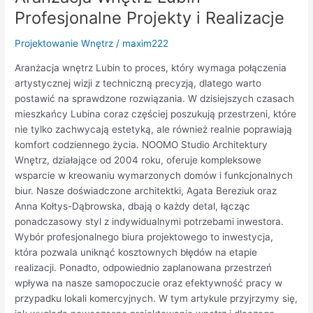
Profesjonalne
Profesjonalne Projekty i Realizacje
Projekty
i
Projektowanie Wnętrz
/
maxim222
Realizacje
Aranżacja wnętrz Lubin to proces, który wymaga połączenia
artystycznej wizji z techniczną precyzją, dlatego warto
postawić na sprawdzone rozwiązania. W dzisiejszych czasach
mieszkańcy Lubina coraz częściej poszukują przestrzeni, które
nie tylko zachwycają estetyką, ale również realnie poprawiają
komfort codziennego życia. NOOMO Studio Architektury
Wnętrz, działające od 2004 roku, oferuje kompleksowe
wsparcie w kreowaniu wymarzonych domów i funkcjonalnych
biur. Nasze doświadczone architektki, Agata Bereziuk oraz
Anna Kołtys-Dąbrowska, dbają o każdy detal, łącząc
ponadczasowy styl z indywidualnymi potrzebami inwestora.
Wybór profesjonalnego biura projektowego to inwestycja,
która pozwala uniknąć kosztownych błędów na etapie
realizacji. Ponadto, odpowiednio zaplanowana przestrzeń
wpływa na nasze samopoczucie oraz efektywność pracy w
przypadku lokali komercyjnych. W tym artykule przyjrzymy się,