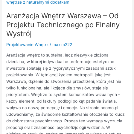
Wnętrz
Warszawa
Aranżacja Wnętrz Warszawa – Od
–
Od
Projektu Technicznego po Finalny
Projektu
Wystrój
Technicznego
po
Projektowanie Wnętrz
/
maxim222
Finalny
Wystrój
Aranżacja wnętrz to subtelna, lecz niezwykle złożona
dziedzina, w której indywidualne preferencje estetyczne
inwestora splatają się z rygorystycznymi zasadami sztuki
projektowania. W tętniącej życiem metropolii, jaką jest
Warszawa, dążenie do stworzenia przestrzeni, która jest nie
tylko funkcjonalna, ale i kojąca dla zmysłów, staje się
priorytetem. Wnętrze to system komunikatów wizualnych –
każdy element, od faktury podłogi po kąt padania światła,
wpływa na naszą percepcję i emocje. Na stronie noomo.pl
udowadniamy, że świadome kształtowanie otoczenia to klucz
do dobrostanu psychicznego. Proces ten wymaga wyczucia
proporcji oraz znajomości psychofizjologii widzenia. W
niniejszym artykule, będącym kompendium wiedzy o sztuce