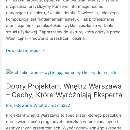
urządzania, przybliżymy Państwu informacje noomo
dotyczące roli koloru, światła i detalu. Dowiesz się, dlaczego
kompozycja jest fundamentem estetyki i jak profesjonalna
aranżacja może przekształcić zwykłe mieszkanie w dzieło
sztuki użytkowej. Zapraszamy do lektury, która odkryje przed
Wami tajniki kreowania przestrzeni idealnej.
Dowiedz się więcej »
Dobry
Projektant
Dobry Projektant Wnętrz Warszawa
Wnętrz
Warszawa
– Cechy, Które Wyróżniają Eksperta
–
Cechy,
Projektowanie Wnętrz
/
maxim222
Które
Projektant wnętrz Warszawa to specjalista, którego poszukuje
Wyróżniają
coraz więcej osób pragnących mieszkać w funkcjonalnych i
Eksperta
estetycznych przestrzeniach. Wybór odpowiedniego eksperta