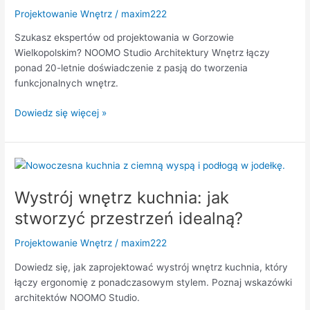
Projekt
Projektowanie Wnętrz
/
maxim222
z
NOOMO
Szukasz ekspertów od projektowania w Gorzowie
Wielkopolskim? NOOMO Studio Architektury Wnętrz łączy
ponad 20-letnie doświadczenie z pasją do tworzenia
funkcjonalnych wnętrz.
Dowiedz się więcej »
Wystrój
wnętrz
Wystrój wnętrz kuchnia: jak
kuchnia:
jak
stworzyć przestrzeń idealną?
stworzyć
przestrzeń
Projektowanie Wnętrz
/
maxim222
idealną?
Dowiedz się, jak zaprojektować wystrój wnętrz kuchnia, który
łączy ergonomię z ponadczasowym stylem. Poznaj wskazówki
architektów NOOMO Studio.