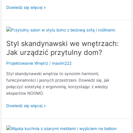
Dowiedz się więcej »
Styl
skandynawski
Styl skandynawski we wnętrzach:
we
wnętrzach:
Jak urządzić przytulny dom?
Jak
urządzić
Projektowanie Wnętrz
/
maxim222
przytulny
Styl skandynawski wnętrza to synonim harmonii,
dom?
funkcjonalności i jasnych przestrzeni. Dowiedz się, jak
połączyć estetykę z ergonomią, korzystając z wiedzy
ekspertów NOOMO.
Dowiedz się więcej »
Mała