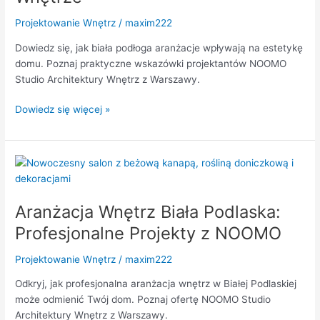
Twoje
Projektowanie Wnętrz
/
maxim222
Wnętrze
Dowiedz się, jak biała podłoga aranżacje wpływają na estetykę
domu. Poznaj praktyczne wskazówki projektantów NOOMO
Studio Architektury Wnętrz z Warszawy.
Dowiedz się więcej »
Aranżacja
Wnętrz
Biała
Aranżacja Wnętrz Biała Podlaska:
Podlaska:
Profesjonalne
Profesjonalne Projekty z NOOMO
Projekty
z
Projektowanie Wnętrz
/
maxim222
NOOMO
Odkryj, jak profesjonalna aranżacja wnętrz w Białej Podlaskiej
może odmienić Twój dom. Poznaj ofertę NOOMO Studio
Architektury Wnętrz z Warszawy.