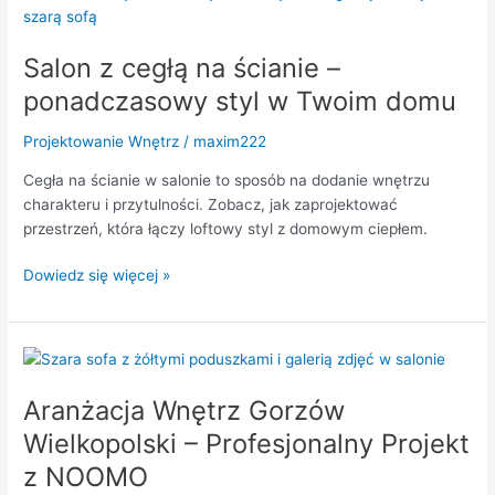
z
cegłą
Salon z cegłą na ścianie –
na
ścianie
ponadczasowy styl w Twoim domu
–
ponadczasowy
Projektowanie Wnętrz
/
maxim222
styl
Cegła na ścianie w salonie to sposób na dodanie wnętrzu
w
charakteru i przytulności. Zobacz, jak zaprojektować
Twoim
przestrzeń, która łączy loftowy styl z domowym ciepłem.
domu
Dowiedz się więcej »
Aranżacja
Wnętrz
Aranżacja Wnętrz Gorzów
Gorzów
Wielkopolski
Wielkopolski – Profesjonalny Projekt
–
z NOOMO
Profesjonalny