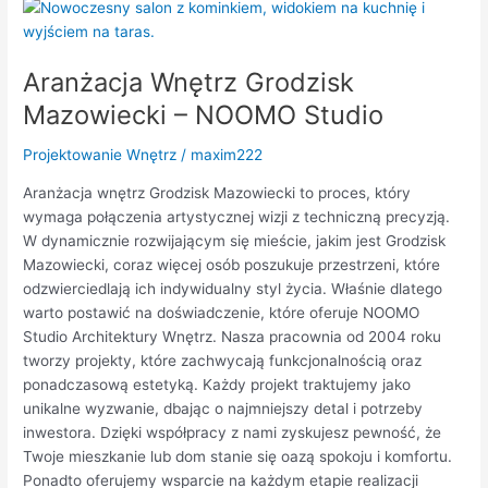
Aranżacja
Wnętrz
Grodzisk
Aranżacja Wnętrz Grodzisk
Mazowiecki
–
Mazowiecki – NOOMO Studio
NOOMO
Studio
Projektowanie Wnętrz
/
maxim222
Aranżacja wnętrz Grodzisk Mazowiecki to proces, który
wymaga połączenia artystycznej wizji z techniczną precyzją.
W dynamicznie rozwijającym się mieście, jakim jest Grodzisk
Mazowiecki, coraz więcej osób poszukuje przestrzeni, które
odzwierciedlają ich indywidualny styl życia. Właśnie dlatego
warto postawić na doświadczenie, które oferuje NOOMO
Studio Architektury Wnętrz. Nasza pracownia od 2004 roku
tworzy projekty, które zachwycają funkcjonalnością oraz
ponadczasową estetyką. Każdy projekt traktujemy jako
unikalne wyzwanie, dbając o najmniejszy detal i potrzeby
inwestora. Dzięki współpracy z nami zyskujesz pewność, że
Twoje mieszkanie lub dom stanie się oazą spokoju i komfortu.
Ponadto oferujemy wsparcie na każdym etapie realizacji