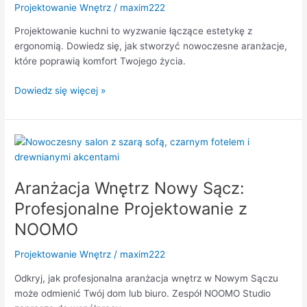
Projektowanie Wnętrz
/
maxim222
marzeń?
Projektowanie kuchni to wyzwanie łączące estetykę z
ergonomią. Dowiedz się, jak stworzyć nowoczesne aranżacje,
które poprawią komfort Twojego życia.
Dowiedz się więcej »
Aranżacja
Wnętrz
Nowy
Aranżacja Wnętrz Nowy Sącz:
Sącz:
Profesjonalne
Profesjonalne Projektowanie z
Projektowanie
NOOMO
z
NOOMO
Projektowanie Wnętrz
/
maxim222
Odkryj, jak profesjonalna aranżacja wnętrz w Nowym Sączu
może odmienić Twój dom lub biuro. Zespół NOOMO Studio