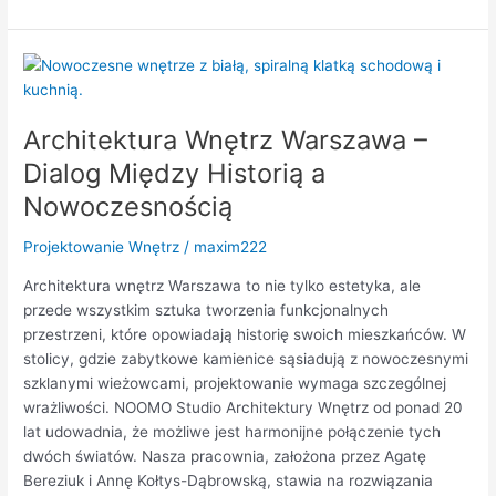
Architektura
Wnętrz
Warszawa
Architektura Wnętrz Warszawa –
–
Dialog
Dialog Między Historią a
Między
Nowoczesnością
Historią
a
Projektowanie Wnętrz
/
maxim222
Nowoczesnością
Architektura wnętrz Warszawa to nie tylko estetyka, ale
przede wszystkim sztuka tworzenia funkcjonalnych
przestrzeni, które opowiadają historię swoich mieszkańców. W
stolicy, gdzie zabytkowe kamienice sąsiadują z nowoczesnymi
szklanymi wieżowcami, projektowanie wymaga szczególnej
wrażliwości. NOOMO Studio Architektury Wnętrz od ponad 20
lat udowadnia, że możliwe jest harmonijne połączenie tych
dwóch światów. Nasza pracownia, założona przez Agatę
Bereziuk i Annę Kołtys-Dąbrowską, stawia na rozwiązania