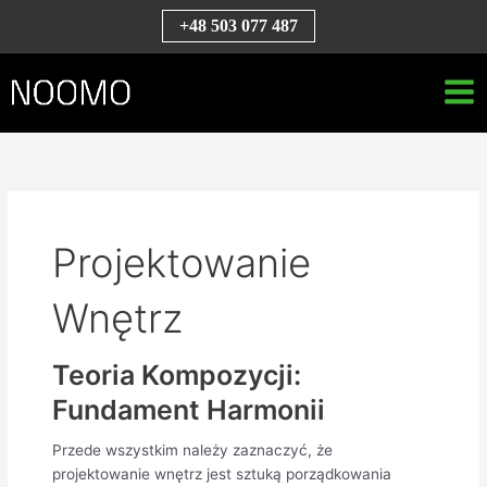
Przejdź
S
+48 503 077 487
do
z
treści
u
k
a
j
Projektowanie
Wnętrz
Teoria Kompozycji:
Fundament Harmonii
Przede wszystkim należy zaznaczyć, że
projektowanie wnętrz jest sztuką porządkowania