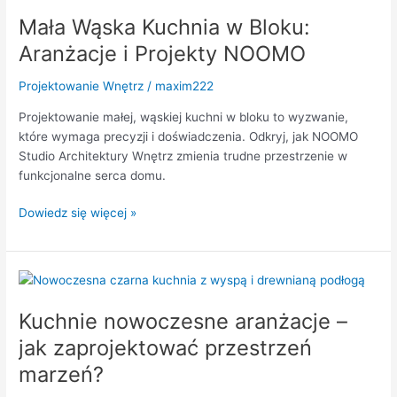
Wąska
Mała Wąska Kuchnia w Bloku:
Kuchnia
w
Aranżacje i Projekty NOOMO
Bloku:
Aranżacje
Projektowanie Wnętrz
/
maxim222
i
Projektowanie małej, wąskiej kuchni w bloku to wyzwanie,
Projekty
które wymaga precyzji i doświadczenia. Odkryj, jak NOOMO
NOOMO
Studio Architektury Wnętrz zmienia trudne przestrzenie w
funkcjonalne serca domu.
Dowiedz się więcej »
Kuchnie
nowoczesne
Kuchnie nowoczesne aranżacje –
aranżacje
–
jak zaprojektować przestrzeń
jak
marzeń?
zaprojektować
przestrzeń