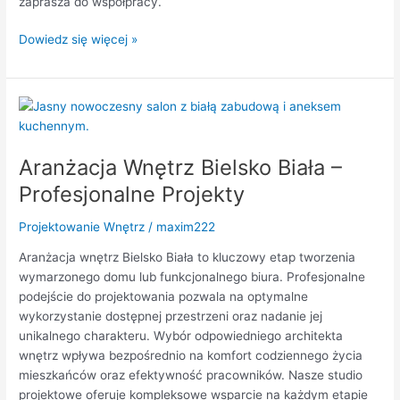
zaprasza do współpracy.
Dowiedz się więcej »
Aranżacja
Wnętrz
Bielsko
Aranżacja Wnętrz Bielsko Biała –
Biała
–
Profesjonalne Projekty
Profesjonalne
Projekty
Projektowanie Wnętrz
/
maxim222
Aranżacja wnętrz Bielsko Biała to kluczowy etap tworzenia
wymarzonego domu lub funkcjonalnego biura. Profesjonalne
podejście do projektowania pozwala na optymalne
wykorzystanie dostępnej przestrzeni oraz nadanie jej
unikalnego charakteru. Wybór odpowiedniego architekta
wnętrz wpływa bezpośrednio na komfort codziennego życia
mieszkańców oraz efektywność pracowników. Nasze studio
projektowe oferuje kompleksowe wsparcie na każdym etapie