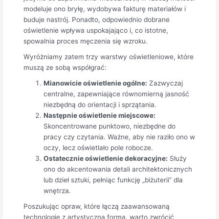
modeluje ono bryłę, wydobywa fakturę materiałów i
buduje nastrój. Ponadto, odpowiednio dobrane
oświetlenie wpływa uspokajająco i, co istotne,
spowalnia proces męczenia się wzroku.
Wyróżniamy zatem trzy warstwy oświetleniowe, które
muszą ze sobą współgrać:
Mianowicie oświetlenie ogólne:
Zazwyczaj
centralne, zapewniające równomierną jasność
niezbędną do orientacji i sprzątania.
Następnie oświetlenie miejscowe:
Skoncentrowane punktowo, niezbędne do
pracy czy czytania. Ważne, aby nie raziło ono w
oczy, lecz oświetlało pole robocze.
Ostatecznie oświetlenie dekoracyjne:
Służy
ono do akcentowania detali architektonicznych
lub dzieł sztuki, pełniąc funkcję „biżuterii” dla
wnętrza.
Poszukując opraw, które łączą zaawansowaną
technologię z artystyczną formą, warto zwrócić