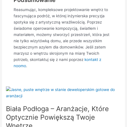
Podsumowanie
Reasumując, kompleksowe projektowanie wnętrz to
fascynująca podróż, w której inżynierska precyzja
spotyka się z artystyczną wrażliwością. Poprzez
świadome operowanie kompozycją, światłem i
materiałem, możemy stworzyć przestrzeń, która jest
nie tylko wizytówką domu, ale przede wszystkim
bezpiecznym azylem dla domowników. Jeśli zatem
marzysz o wnętrzu skrojonym na miarę Twoich
potrzeb, skontaktuj się z nami poprzez
kontakt z
noomo
.
Biała
Podłoga
–
Biała Podłoga – Aranżacje, Które
Aranżacje,
Które
Optycznie Powiększą Twoje
Optycznie
Wnętrze
Powiększą