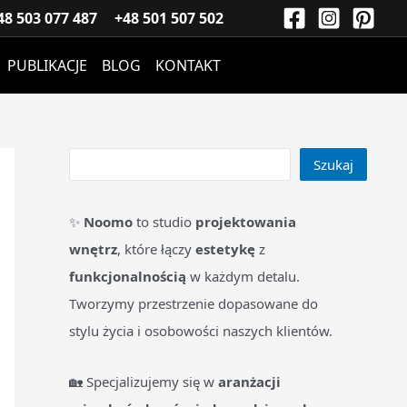
S
48 503 077 487
+48 501 507 502
z
PUBLIKACJE
BLOG
KONTAKT
u
k
a
j
Szukaj
✨
Noomo
to studio
projektowania
wnętrz
, które łączy
estetykę
z
funkcjonalnością
w każdym detalu.
Tworzymy przestrzenie dopasowane do
stylu życia i osobowości naszych klientów.
🏡 Specjalizujemy się w
aranżacji