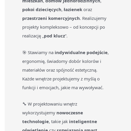
mieszkań
,
domów jednorodzinnych
,
pokoi dziecięcych
,
łazienek
oraz
przestrzeni komercyjnych
. Realizujemy
projekty kompleksowo – od koncepcji po
realizację „
pod klucz
”.
🎯 Stawiamy na
indywidualne podejście
,
ergonomię, świadomy dobór kolorów i
materiałów oraz spójność estetyczną.
Każde wnętrze projektujemy z myślą o
funkcji i emocjach, jakie ma wywoływać.
🔧 W projektowaniu wnętrz
wykorzystujemy
nowoczesne
technologie
, takie jak
inteligentne
oświetlenie
czy
rozwiązania smart