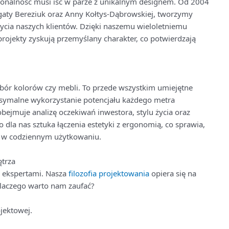
jonalność musi iść w parze z unikalnym designem. Od 2004
gaty Bereziuk oraz Anny Kołtys-Dąbrowskiej, tworzymy
życia naszych klientów. Dzięki naszemu wieloletniemu
rojekty zyskują przemyślany charakter, co potwierdzają
dobór kolorów czy mebli. To przede wszystkim umiejętne
ksymalne wykorzystanie potencjału każdego metra
bejmuje analizę oczekiwań inwestora, stylu życia oraz
o dla nas sztuka łączenia estetyki z ergonomią, co sprawia,
e w codziennym użytkowaniu.
trza
 ekspertami. Nasza
filozofia projektowania
opiera się na
Dlaczego warto nam zaufać?
jektowej.