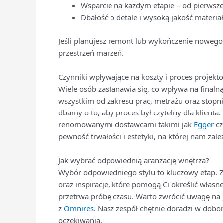
Wsparcie na każdym etapie – od pierwszej
Dbałość o detale i wysoką jakość mater
Jeśli planujesz remont lub wykończenie nowego
przestrzeń marzeń.
Czynniki wpływające na koszty i proces projekt
Wiele osób zastanawia się, co wpływa na finalną
wszystkim od zakresu prac, metrażu oraz sto
dbamy o to, aby proces był czytelny dla klienta
renomowanymi dostawcami takimi jak
Egger
c
pewność trwałości i estetyki, na której nam zale
Jak wybrać odpowiednią aranżację wnętrza?
Wybór odpowiedniego stylu to kluczowy etap. Z
oraz inspiracje, które pomogą Ci określić własne
przetrwa próbę czasu. Warto zwrócić uwagę na j
z
Omnires
. Nasz zespół chętnie doradzi w dobor
oczekiwania.