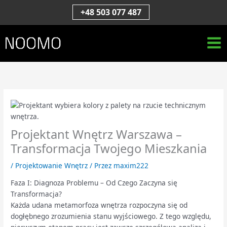
Przejdź
S
+48 503 077 487
do
z
treści
u
k
a
j
Projektant Wnętrz Warszawa –
Transformacja Twojego Mieszkania
/
Projektowanie Wnętrz
/ Przez
maxim222
Faza I: Diagnoza Problemu – Od Czego Zaczyna się
Transformacja?
Każda udana metamorfoza wnętrza rozpoczyna się od
dogłębnego zrozumienia stanu wyjściowego. Z tego względu,