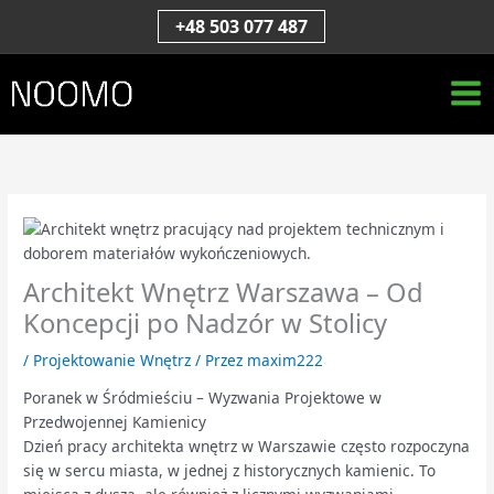
Przejdź
S
+48 503 077 487
do
z
treści
u
k
a
j
Architekt Wnętrz Warszawa – Od
Koncepcji po Nadzór w Stolicy
/
Projektowanie Wnętrz
/ Przez
maxim222
Poranek w Śródmieściu – Wyzwania Projektowe w
Przedwojennej Kamienicy
Dzień pracy architekta wnętrz w Warszawie często rozpoczyna
się w sercu miasta, w jednej z historycznych kamienic. To