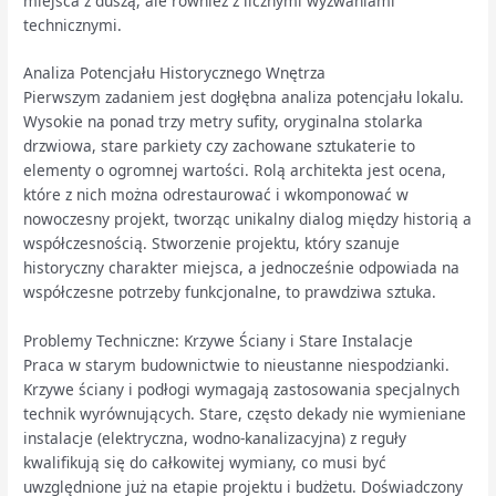
miejsca z duszą, ale również z licznymi wyzwaniami
technicznymi.
Analiza Potencjału Historycznego Wnętrza
Pierwszym zadaniem jest dogłębna analiza potencjału lokalu.
Wysokie na ponad trzy metry sufity, oryginalna stolarka
drzwiowa, stare parkiety czy zachowane sztukaterie to
elementy o ogromnej wartości. Rolą architekta jest ocena,
które z nich można odrestaurować i wkomponować w
nowoczesny projekt, tworząc unikalny dialog między historią a
współczesnością. Stworzenie projektu, który szanuje
historyczny charakter miejsca, a jednocześnie odpowiada na
współczesne potrzeby funkcjonalne, to prawdziwa sztuka.
Problemy Techniczne: Krzywe Ściany i Stare Instalacje
Praca w starym budownictwie to nieustanne niespodzianki.
Krzywe ściany i podłogi wymagają zastosowania specjalnych
technik wyrównujących. Stare, często dekady nie wymieniane
instalacje (elektryczna, wodno-kanalizacyjna) z reguły
kwalifikują się do całkowitej wymiany, co musi być
uwzględnione już na etapie projektu i budżetu. Doświadczony