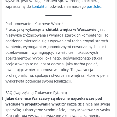
wyzwań. Jeśli szukają Państwo sprawdzonego partnera,
zapraszamy do
kontaktu
i odwiedzenia naszego
portfolio
.
Podsumowanie i Kluczowe Wnioski
Praca, jaką wykonuje
architekt wnętrz w Warszawie
, jest
niezwykle zróżnicowana i wymaga szerokich kompetencji. To
codzienne mierzenie się z wyzwaniami technicznymi starych
kamienic, wymogami ergonomicznymi nowoczesnych biur i
oczekiwaniami wymagających właścicieli luksusowych
apartamentów. Wybór lokalnego, doświadczonego studia
projektowego to najlepsza decyzja, jaką można podjąć,
inwestując w nieruchomość w stolicy. To gwarancja
profesjonalizmu, spokoju i stworzenia wnętrza, które w pełni
wykorzysta potencjał swojej lokalizacji.
FAQ (Najczęściej Zadawane Pytania)
Jakie dzielnice Warszawy są obecnie najciekawsze pod
względem projektowania wnętrz?
Każda dzielnica ma swoją
specyfikę. Historyczne Śródmieście, Stary Mokotów czy Saska
Kępa oferują wyzwania związane z renowacją kamienic.