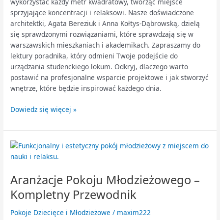
wykorzystać każdy metr kwadratowy, tworząc miejsce
sprzyjające koncentracji i relaksowi. Nasze doświadczone
architektki, Agata Bereziuk i Anna Kołtys-Dąbrowską, dzielą
się sprawdzonymi rozwiązaniami, które sprawdzają się w
warszawskich mieszkaniach i akademikach. Zapraszamy do
lektury poradnika, który odmieni Twoje podejście do
urządzania studenckiego lokum. Odkryj, dlaczego warto
postawić na profesjonalne wsparcie projektowe i jak stworzyć
wnętrze, które będzie inspirować każdego dnia.
Dowiedz się więcej »
Aranżacje
Pokoju
Młodzieżowego
Aranżacje Pokoju Młodzieżowego –
–
Kompletny
Kompletny Przewodnik
Przewodnik
Pokoje Dziecięce i Młodzieżowe
/
maxim222