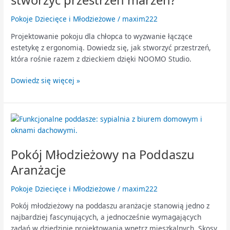
stworzyć przestrzeń marzeń?
przestrzeń
marzeń?
Pokoje Dziecięce i Młodzieżowe
/
maxim222
Projektowanie pokoju dla chłopca to wyzwanie łączące
estetykę z ergonomią. Dowiedz się, jak stworzyć przestrzeń,
która rośnie razem z dzieckiem dzięki NOOMO Studio.
Dowiedz się więcej »
Pokój
Młodzieżowy
na
Pokój Młodzieżowy na Poddaszu
Poddaszu
Aranżacje
Aranżacje
Pokoje Dziecięce i Młodzieżowe
/
maxim222
Pokój młodzieżowy na poddaszu aranżacje stanowią jedno z
najbardziej fascynujących, a jednocześnie wymagających
zadań w dziedzinie projektowania wnętrz mieszkalnych. Skosy,