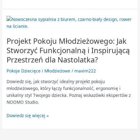
Projekt
Pokoju
Młodzieżowego:
Projekt Pokoju Młodzieżowego: Jak
Jak
Stworzyć
Stworzyć Funkcjonalną i Inspirującą
Funkcjonalną
Przestrzeń dla Nastolatka?
i
Inspirującą
Pokoje Dziecięce i Młodzieżowe
/
maxim222
Przestrzeń
dla
Dowiedz się, jak stworzyć idealny projekt pokoju
Nastolatka?
młodzieżowego, który łączy funkcjonalność, ergonomię i
unikalny styl Twojego dziecka. Poznaj wskazówki ekspertów z
NOOMO Studio.
Dowiedz się więcej »