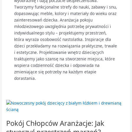
wyobraźnię i dają poczucie bezpieczeństwa.
Tworzymy funkcjonalne strefy do nauki, zabawy i snu,
dopasowując meble, kolory i materiały do wieku oraz
zainteresowań dziecka. Aranżacja pokoju
młodzieżowego uwzględnia potrzebę prywatności i
indywidualnego stylu – projektujemy przestrzeń,
która wyraża osobowość nastolatka. Inspiracje dla
dzieci przekładamy na rozwiązania praktyczne, trwałe
i estetyczne. Projektowanie wnętrz dziecięcych
traktujemy jako szansę na stworzenie miejsca, które
wspiera codzienność dziecka i odpowiada na
zmieniające się potrzeby na każdym etapie
dorastania.
Pokój
Chłopców
Aranżacje:
Pokój Chłopców Aranżacje: Jak
Jak
stworzyć