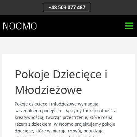
Przejdź
S
+48 503 077 487
do
z
treści
u
k
a
j
Pokoje Dziecięce i
Młodzieżowe
Pokoje dziecięce i młodzieżowe wymagają
szczególnego podejścia – łączymy funkcjonalność z
kreatywnością, tworząc przestrzenie, które rosną
razem z dzieckiem. W Noomo projektujemy pokoje
dziecięce, które wspierają rozwój, pobudzają