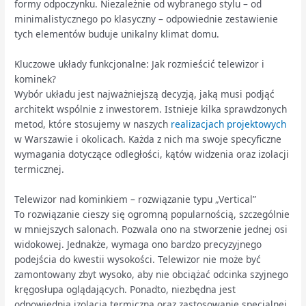
formy odpoczynku. Niezależnie od wybranego stylu – od
minimalistycznego po klasyczny – odpowiednie zestawienie
tych elementów buduje unikalny klimat domu.
Kluczowe układy funkcjonalne: Jak rozmieścić telewizor i
kominek?
Wybór układu jest najważniejszą decyzją, jaką musi podjąć
architekt wspólnie z inwestorem. Istnieje kilka sprawdzonych
metod, które stosujemy w naszych
realizacjach projektowych
w Warszawie i okolicach. Każda z nich ma swoje specyficzne
wymagania dotyczące odległości, kątów widzenia oraz izolacji
termicznej.
Telewizor nad kominkiem – rozwiązanie typu „Vertical”
To rozwiązanie cieszy się ogromną popularnością, szczególnie
w mniejszych salonach. Pozwala ono na stworzenie jednej osi
widokowej. Jednakże, wymaga ono bardzo precyzyjnego
podejścia do kwestii wysokości. Telewizor nie może być
zamontowany zbyt wysoko, aby nie obciążać odcinka szyjnego
kręgosłupa oglądających. Ponadto, niezbędna jest
odpowiednia izolacja termiczna oraz zastosowanie specjalnej