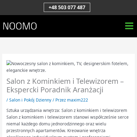
Przejdź
S
+48 503 077 487
do
z
treści
u
k
a
j
Salon z Kominkiem i Telewizorem –
Ekspercki Poradnik Aranżacji
/
Salon i Pokój Dzienny
/ Przez
maxim222
Sztuka urządzania wnętrza: Salon z kominkiem i telewizorem
Salon z kominkiem i telewizorem stanowi współcześnie serce
niemal każdego domu jednorodzinnego oraz wielu
przestronnych apartamentów. Kreowanie wnętrza