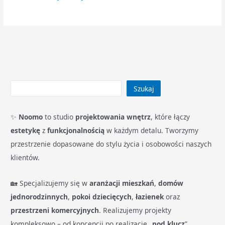
Szukaj
✨
Noomo
to studio
projektowania wnętrz
, które łączy
estetykę
z
funkcjonalnością
w każdym detalu. Tworzymy
przestrzenie dopasowane do stylu życia i osobowości naszych
klientów.
🏡 Specjalizujemy się w
aranżacji mieszkań
,
domów
jednorodzinnych
,
pokoi dziecięcych
,
łazienek
oraz
przestrzeni komercyjnych
. Realizujemy projekty
kompleksowo – od koncepcji po realizację „
pod klucz
”.