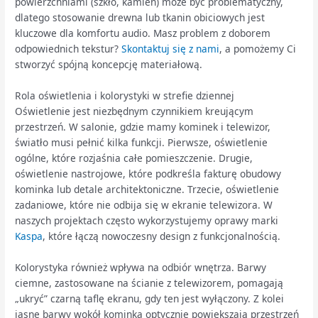
powierzchniami (szkło, kamień) może być problematyczny,
dlatego stosowanie drewna lub tkanin obiciowych jest
kluczowe dla komfortu audio. Masz problem z doborem
odpowiednich tekstur?
Skontaktuj się z nami
, a pomożemy Ci
stworzyć spójną koncepcję materiałową.
Rola oświetlenia i kolorystyki w strefie dziennej
Oświetlenie jest niezbędnym czynnikiem kreującym
przestrzeń. W salonie, gdzie mamy kominek i telewizor,
światło musi pełnić kilka funkcji. Pierwsze, oświetlenie
ogólne, które rozjaśnia całe pomieszczenie. Drugie,
oświetlenie nastrojowe, które podkreśla fakturę obudowy
kominka lub detale architektoniczne. Trzecie, oświetlenie
zadaniowe, które nie odbija się w ekranie telewizora. W
naszych projektach często wykorzystujemy oprawy marki
Kaspa
, które łączą nowoczesny design z funkcjonalnością.
Kolorystyka również wpływa na odbiór wnętrza. Barwy
ciemne, zastosowane na ścianie z telewizorem, pomagają
„ukryć” czarną taflę ekranu, gdy ten jest wyłączony. Z kolei
jasne barwy wokół kominka optycznie powiększają przestrzeń