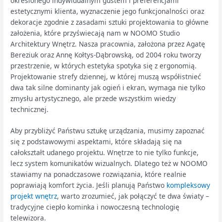
określonego indywidualnym gustem i preferencjami
estetycznymi klienta, wyznaczenie jego funkcjonalności oraz
dekoracje zgodnie z zasadami sztuki projektowania to główne
założenia, które przyświecają nam w NOOMO Studio
Architektury Wnętrz. Nasza pracownia, założona przez Agatę
Bereziuk oraz Annę Kołtys-Dąbrowską, od 2004 roku tworzy
przestrzenie, w których estetyka spotyka się z ergonomią.
Projektowanie strefy dziennej, w której muszą współistnieć
dwa tak silne dominanty jak ogień i ekran, wymaga nie tylko
zmysłu artystycznego, ale przede wszystkim wiedzy
technicznej.
Aby przybliżyć Państwu sztukę urządzania, musimy zapoznać
się z podstawowymi aspektami, które składają się na
całokształt udanego projektu. Wnętrze to nie tylko funkcje,
lecz system komunikatów wizualnych. Dlatego też w NOOMO
stawiamy na ponadczasowe rozwiązania, które realnie
poprawiają komfort życia. Jeśli planują Państwo
kompleksowy
projekt wnętrz
, warto zrozumieć, jak połączyć te dwa światy –
tradycyjne ciepło kominka i nowoczesną technologię
telewizora.