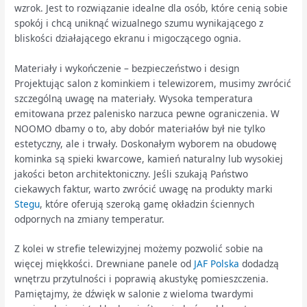
wzrok. Jest to rozwiązanie idealne dla osób, które cenią sobie
spokój i chcą uniknąć wizualnego szumu wynikającego z
bliskości działającego ekranu i migoczącego ognia.
Materiały i wykończenie – bezpieczeństwo i design
Projektując salon z kominkiem i telewizorem, musimy zwrócić
szczególną uwagę na materiały. Wysoka temperatura
emitowana przez palenisko narzuca pewne ograniczenia. W
NOOMO dbamy o to, aby dobór materiałów był nie tylko
estetyczny, ale i trwały. Doskonałym wyborem na obudowę
kominka są spieki kwarcowe, kamień naturalny lub wysokiej
jakości beton architektoniczny. Jeśli szukają Państwo
ciekawych faktur, warto zwrócić uwagę na produkty marki
Stegu
, które oferują szeroką gamę okładzin ściennych
odpornych na zmiany temperatur.
Z kolei w strefie telewizyjnej możemy pozwolić sobie na
więcej miękkości. Drewniane panele od
JAF Polska
dodadzą
wnętrzu przytulności i poprawią akustykę pomieszczenia.
Pamiętajmy, że dźwięk w salonie z wieloma twardymi