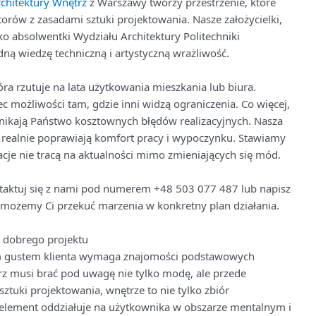
hitektury Wnętrz
z Warszawy tworzy przestrzenie, które
orów z zasadami sztuki projektowania. Nasze założycielki,
o absolwentki Wydziału Architektury Politechniki
ną wiedzę techniczną i artystyczną wrażliwość.
ra rzutuje na lata użytkowania mieszkania lub biura.
c możliwości tam, gdzie inni widzą ograniczenia. Co więcej,
nikają Państwo kosztownych błędów realizacyjnych. Nasza
e realnie poprawiają komfort pracy i wypoczynku. Stawiamy
acje nie tracą na aktualności mimo zmieniających się mód.
ktuj się z nami pod numerem +48 503 077 487 lub napisz
możemy Ci przekuć marzenia w konkretny plan działania.
y dobrego projektu
m gustem klienta wymaga znajomości podstawowych
rz musi brać pod uwagę nie tylko modę, ale przede
ztuki projektowania, wnętrze to nie tylko zbiór
element oddziałuje na użytkownika w obszarze mentalnym i