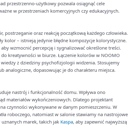
ad przestrzenno-użytkowy pozwala osiągnąć cele
e ważne w przestrzeniach komercyjnych czy edukacyjnych.
, postrzeganie oraz reakcję początkową każdego człowieka.
zły kolor – istnieją jedynie błędne kompozycje kolorystyczne.
 aby wzmocnić percepcję i sygnalizować określone treści.
ć do kreatywności w biurze. Łączenie kolorów w NOOMO
 wiedzy z dziedziny psychofizjologii widzenia. Stosujemy
 analogiczne, dopasowując je do charakteru miejsca.
buduje nastrój i funkcjonalność domu. Wpływa ono
ąd materiałów wykończeniowych. Dlatego projektant
du na czynności wykonywane w danym pomieszczeniu. W
tła roboczego, natomiast w salonie stawiamy na nastrojowe
 uznanych marek, takich jak
Kaspa
, aby zapewnić najwyższą