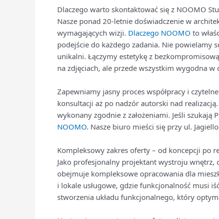
Dlaczego warto skontaktować się z NOOMO Stu
Nasze ponad 20-letnie doświadczenie w architek
wymagających wizji.
Dlaczego NOOMO
to właś
podejście do każdego zadania. Nie powielamy s
unikalni. Łączymy estetykę z bezkompromisową e
na zdjęciach, ale przede wszystkim wygodna w
Zapewniamy jasny proces współpracy i czytelne 
konsultacji aż po nadzór autorski nad realizacj
wykonany zgodnie z założeniami. Jeśli szukają
NOOMO
. Nasze biuro mieści się przy ul. Jagie
Kompleksowy zakres oferty – od koncepcji po re
Jako profesjonalny projektant wystroju wnętrz,
obejmuje kompleksowe opracowania dla mieszk
i lokale usługowe, gdzie funkcjonalność musi i
stworzenia układu funkcjonalnego, który optyma