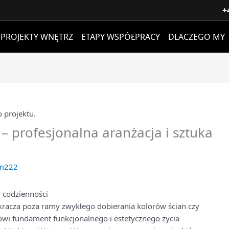
+
PROJEKTY WNĘTRZ
ETAPY WSPÓŁPRACY
DLACZEGO MY
– profesjonalna aranżacja i sztuka
m222
j codzienności
ykracza poza ramy zwykłego dobierania kolorów ścian czy
owi fundament funkcjonalnego i estetycznego życia