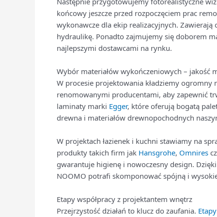
Następnie przygotowujemy fotorealistyczne wizu
końcowy jeszcze przed rozpoczęciem prac remo
wykonawcze dla ekip realizacyjnych. Zawierają 
hydraulikę. Ponadto zajmujemy się doborem ma
najlepszymi dostawcami na rynku.
Wybór materiałów wykończeniowych – jakość m
W procesie projektowania kładziemy ogromny n
renomowanymi producentami, aby zapewnić trwało
laminaty marki
Egger
, które oferują bogatą pa
drewna i materiałów drewnopochodnych naszy
W projektach łazienek i kuchni stawiamy na s
produkty takich firm jak
Hansgrohe
,
Omnires
c
gwarantuje higienę i nowoczesny design. Dzięki 
NOOMO potrafi skomponować spójną i wysokiej 
Etapy współpracy z projektantem wnętrz
Przejrzystość działań to klucz do zaufania.
Etapy