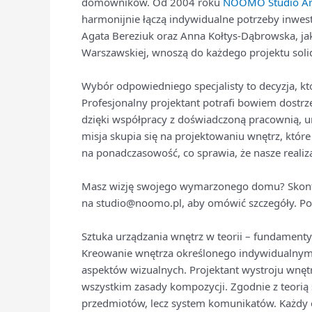
domowników. Od 2004 roku
NOOMO Studio Arc
harmonijnie łączą indywidualne potrzeby inwest
Agata Bereziuk oraz Anna Kołtys-Dąbrowska, jak
Warszawskiej, wnoszą do każdego projektu solid
Wybór odpowiedniego specjalisty to decyzja, któ
Profesjonalny projektant potrafi bowiem dostrze
dzięki współpracy z doświadczoną pracownią, u
misja skupia się na projektowaniu wnętrz, któr
na ponadczasowość, co sprawia, że nasze realiz
Masz wizję swojego wymarzonego domu? Skonta
na studio@noomo.pl, aby omówić szczegóły. Po
Sztuka urządzania wnętrz w teorii – fundament
Kreowanie wnętrza określonego indywidualny
aspektów wizualnych. Projektant wystroju wnęt
wszystkim zasady kompozycji. Zgodnie z teorią s
przedmiotów, lecz system komunikatów. Każdy 