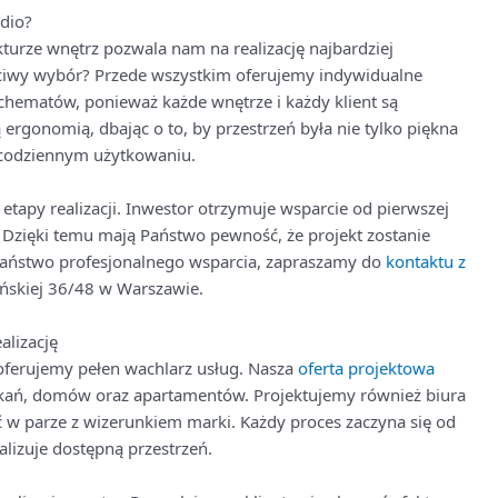
dio?
turze wnętrz pozwala nam na realizację najbardziej
ciwy wybór? Przede wszystkim oferujemy indywidualne
chematów, ponieważ każde wnętrze i każdy klient są
rgonomią, dbając o to, by przestrzeń była nie tylko piękna
 codziennym użytkowaniu.
etapy realizacji. Inwestor otrzymuje wsparcie od pierwszej
ą. Dzięki temu mają Państwo pewność, że projekt zostanie
 Państwo profesjonalnego wsparcia, zapraszamy do
kontaktu z
llońskiej 36/48 w Warszawie.
alizację
 oferujemy pełen wachlarz usług. Nasza
oferta projektowa
ań, domów oraz apartamentów. Projektujemy również biura
ść w parze z wizerunkiem marki. Każdy proces zaczyna się od
lizuje dostępną przestrzeń.