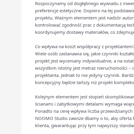
Rozpoczynamy od dogłębnego wywiadu z inwest
preferencje estetyczne. Dopiero na tej podstaw
projektu. Ważnym elementem jest nadzór autors
kontrolować zgodność prac z dokumentacją tech
koordynujemy dostawy materiałów, co zdejmuje
Co wpływa na koszt współpracy z projektantem
Wiele osób zastanawia się, jakie czynniki kształ
projekt jest wyceniany indywidualnie, a na ost
wszystkim istotny jest metraż nieruchomości – 
projektanta. Jednak to nie jedyny czynnik. Bard
koncepcyjny będzie tańszy niż projekt komple
Kolejnym elementem jest stopień skomplikowan
ścianami i zabytkowymi detalami wymaga więc
Ponadto na cenę wpływa liczba przewidzianych
NOOMO Studio zawsze dbamy o to, aby oferta 
klienta, gwarantując przy tym najwyższy standa