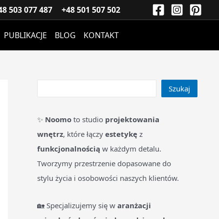
S
48 503 077 487
+48 501 507 502
z
PUBLIKACJE
BLOG
KONTAKT
u
k
a
j
Szukaj
✨
Noomo
to studio
projektowania
wnętrz
, które łączy
estetykę
z
funkcjonalnością
w każdym detalu.
Tworzymy przestrzenie dopasowane do
stylu życia i osobowości naszych klientów.
🏡 Specjalizujemy się w
aranżacji