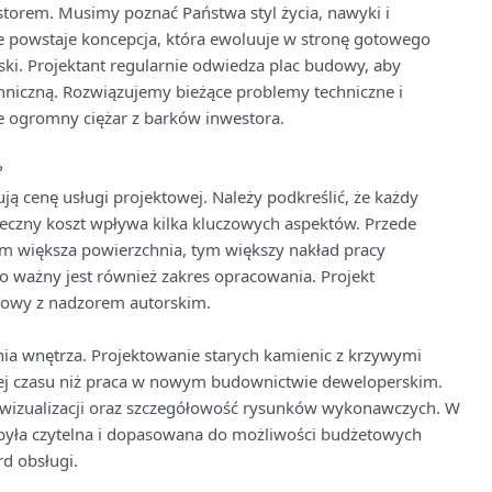
orem. Musimy poznać Państwa styl życia, nawyki i
ie powstaje koncepcja, która ewoluuje w stronę gotowego
ki. Projektant regularnie odwiedza plac budowy, aby
niczną. Rozwiązujemy bieżące problemy techniczne i
 ogromny ciężar z barków inwestora.
?
tują cenę usługi projektowej. Należy podkreślić, że każdy
ateczny koszt wpływa kilka kluczowych aspektów. Przede
im większa powierzchnia, tym większy nakład pracy
zo ważny jest również zakres opracowania. Projekt
ksowy z nadzorem autorskim.
ia wnętrza. Projektowanie starych kamienic z krzywymi
ej czasu niż praca w nowym budownictwie deweloperskim.
 wizualizacji oraz szczegółowość rysunków wykonawczych. W
była czytelna i dopasowana do możliwości budżetowych
rd obsługi.