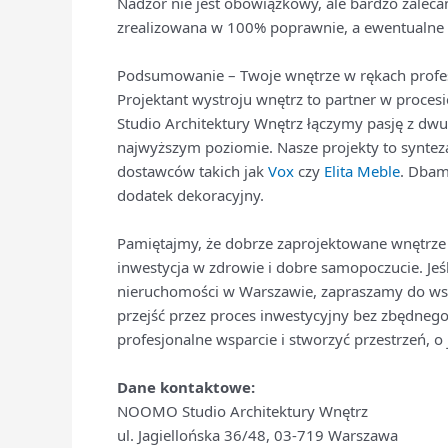
Nadzór nie jest obowiązkowy, ale bardzo zalecan
zrealizowana w 100% poprawnie, a ewentualn
Podsumowanie – Twoje wnętrze w rękach profe
Projektant wystroju wnętrz to partner w proce
Studio Architektury Wnętrz łączymy pasję z dwu
najwyższym poziomie. Nasze projekty to synteza
dostawców takich jak
Vox
czy
Elita Meble
. Dbam
dodatek dekoracyjny.
Pamiętajmy, że dobrze zaprojektowane wnętrze t
inwestycja w zdrowie i dobre samopoczucie. Je
nieruchomości w Warszawie, zapraszamy do ws
przejść przez proces inwestycyjny bez zbędnego 
profesjonalne wsparcie i stworzyć przestrzeń, o 
Dane kontaktowe:
NOOMO Studio Architektury Wnętrz
ul. Jagiellońska 36/48, 03-719 Warszawa