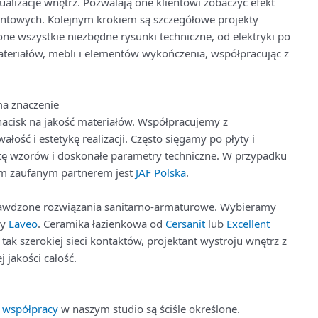
alizacje wnętrz. Pozwalają one klientowi zobaczyć efekt
ntowych. Kolejnym krokiem są szczegółowe projekty
one wszystkie niezbędne rysunki techniczne, od elektryki po
teriałów, mebli i elementów wykończenia, współpracując z
a znaczenie
acisk na jakość materiałów. Współpracujemy z
ść i estetykę realizacji. Często sięgamy po płyty i
letę wzorów i doskonałe parametry techniczne. W przypadku
m zaufanym partnerem jest
JAF Polska
.
prawdzone rozwiązania sanitarno-armaturowe. Wybieramy
zy
Laveo
. Ceramika łazienkowa od
Cersanit
lub
Excellent
tak szerokiej sieci kontaktów, projektant wystroju wnętrz z
jakości całość.
 współpracy
w naszym studio są ściśle określone.