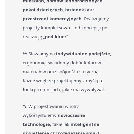
mieszkań
,
domów jednorodzinnych
,
pokoi dziecięcych
,
łazienek
oraz
przestrzeni komercyjnych
. Realizujemy
projekty kompleksowo – od koncepcji po
realizację „
pod klucz
”.
🎯 Stawiamy na
indywidualne podejście
,
ergonomię, świadomy dobór kolorów i
materiałów oraz spójność estetyczną.
Każde wnętrze projektujemy z myślą o
funkcji i emocjach, jakie ma wywoływać.
🔧 W projektowaniu wnętrz
wykorzystujemy
nowoczesne
technologie
, takie jak
inteligentne
oświetlenie
czy
rozwiązania smart