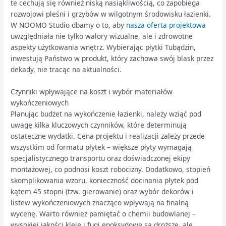
te cechują się również niską nasiąkliwością, co zapobiega
rozwojowi pleśni i grzybów w wilgotnym środowisku łazienki.
W NOOMO Studio dbamy o to, aby
nasza oferta projektowa
uwzględniała nie tylko walory wizualne, ale i zdrowotne
aspekty użytkowania wnętrz. Wybierając płytki Tubądzin,
inwestują Państwo w produkt, który zachowa swój blask przez
dekady, nie tracąc na aktualności.
Czynniki wpływające na koszt i wybór materiałów
wykończeniowych
Planując budżet na wykończenie łazienki, należy wziąć pod
uwagę kilka kluczowych czynników, które determinują
ostateczne wydatki. Cena projektu i realizacji zależy przede
wszystkim od formatu płytek – większe płyty wymagają
specjalistycznego transportu oraz doświadczonej ekipy
montażowej, co podnosi koszt robocizny. Dodatkowo, stopień
skomplikowania wzoru, konieczność docinania płytek pod
kątem 45 stopni (tzw. gierowanie) oraz wybór dekorów i
listew wykończeniowych znacząco wpływają na finalną
wycenę. Warto również pamiętać o chemii budowlanej –
wysokiej jakości kleje i fugi epoksydowe są droższe, ale