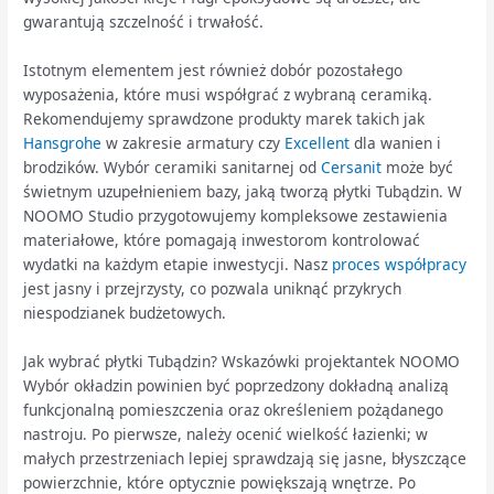
gwarantują szczelność i trwałość.
Istotnym elementem jest również dobór pozostałego
wyposażenia, które musi współgrać z wybraną ceramiką.
Rekomendujemy sprawdzone produkty marek takich jak
Hansgrohe
w zakresie armatury czy
Excellent
dla wanien i
brodzików. Wybór ceramiki sanitarnej od
Cersanit
może być
świetnym uzupełnieniem bazy, jaką tworzą płytki Tubądzin. W
NOOMO Studio przygotowujemy kompleksowe zestawienia
materiałowe, które pomagają inwestorom kontrolować
wydatki na każdym etapie inwestycji. Nasz
proces współpracy
jest jasny i przejrzysty, co pozwala uniknąć przykrych
niespodzianek budżetowych.
Jak wybrać płytki Tubądzin? Wskazówki projektantek NOOMO
Wybór okładzin powinien być poprzedzony dokładną analizą
funkcjonalną pomieszczenia oraz określeniem pożądanego
nastroju. Po pierwsze, należy ocenić wielkość łazienki; w
małych przestrzeniach lepiej sprawdzają się jasne, błyszczące
powierzchnie, które optycznie powiększają wnętrze. Po