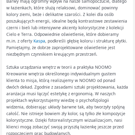
Barwy mają ogromny wpływ na nasze samopoczucie, dlatego
w łazienkach, które służą relaksowi, dominować powinny
kolory ziemi, beże i delikatne szarości. Z kolei dla osób
poszukujących energii, idealne będą kontrastowe zestawienia
czerni i bieli lub intensywne akcenty kolorystyczne z kolekcji
Cielo e Terra. Odpowiednie oświetlenie, które dobieramy
m.in. z oferty
Kaspa
, podkreśli głębię koloru i strukturę płytki.
Pamiętajmy, że dobrze zaprojektowane oświetlenie jest
niezbędnym czynnikiem kreującym przestrzeń.
Sztuka urządzania wnętrz w teorii a praktyka NOOMO
Kreowanie wnętrza określonego indywidualnym gustem
klienta to misja, którą realizujemy w NOOMO od ponad
dwóch dekad. Zgodnie z zasadami sztuki projektowania, każda
aranżacja musi łączyć estetykę z ergonomią. W naszych
projektach wykorzystujemy wiedzę o psychofizjologii
widzenia, dobierając układy barwne tak, aby tworzyły spójną
całość. Nie istnieje bowiem zły kolor, są tylko złe kompozycje
kolorystyczne. Dzięki fotorealistycznym wizualizacjom, nasi
klienci mogą zobaczyć swoją przyszłą łazienkę jeszcze przed
rozpoczęciem prac budowlanych.