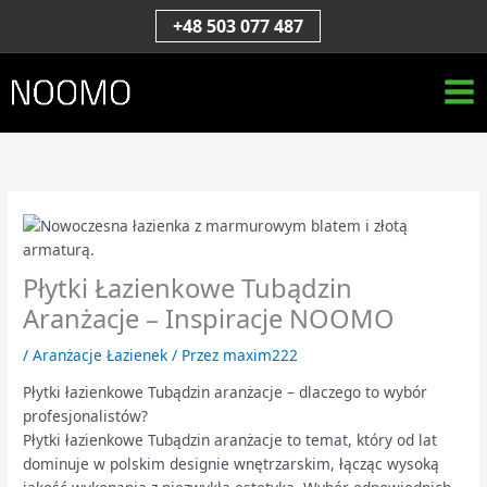
Przejdź
S
+48 503 077 487
do
z
treści
u
k
a
j
Płytki Łazienkowe Tubądzin
Aranżacje – Inspiracje NOOMO
/
Aranżacje Łazienek
/ Przez
maxim222
Płytki łazienkowe Tubądzin aranżacje – dlaczego to wybór
profesjonalistów?
Płytki łazienkowe Tubądzin aranżacje to temat, który od lat
dominuje w polskim designie wnętrzarskim, łącząc wysoką