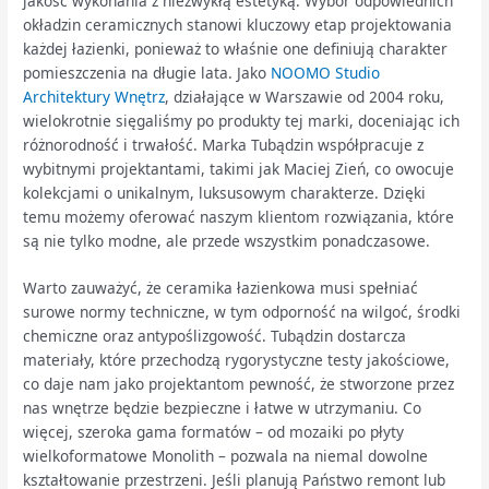
jakość wykonania z niezwykłą estetyką. Wybór odpowiednich
okładzin ceramicznych stanowi kluczowy etap projektowania
każdej łazienki, ponieważ to właśnie one definiują charakter
pomieszczenia na długie lata. Jako
NOOMO Studio
Architektury Wnętrz
, działające w Warszawie od 2004 roku,
wielokrotnie sięgaliśmy po produkty tej marki, doceniając ich
różnorodność i trwałość. Marka Tubądzin współpracuje z
wybitnymi projektantami, takimi jak Maciej Zień, co owocuje
kolekcjami o unikalnym, luksusowym charakterze. Dzięki
temu możemy oferować naszym klientom rozwiązania, które
są nie tylko modne, ale przede wszystkim ponadczasowe.
Warto zauważyć, że ceramika łazienkowa musi spełniać
surowe normy techniczne, w tym odporność na wilgoć, środki
chemiczne oraz antypoślizgowość. Tubądzin dostarcza
materiały, które przechodzą rygorystyczne testy jakościowe,
co daje nam jako projektantom pewność, że stworzone przez
nas wnętrze będzie bezpieczne i łatwe w utrzymaniu. Co
więcej, szeroka gama formatów – od mozaiki po płyty
wielkoformatowe Monolith – pozwala na niemal dowolne
kształtowanie przestrzeni. Jeśli planują Państwo remont lub