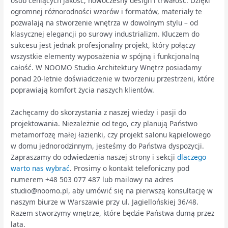
osób ceniących jakość, nowoczesny design i trwałość. Dzięki
ogromnej różnorodności wzorów i formatów, materiały te
pozwalają na stworzenie wnętrza w dowolnym stylu – od
klasycznej elegancji po surowy industrializm. Kluczem do
sukcesu jest jednak profesjonalny projekt, który połączy
wszystkie elementy wyposażenia w spójną i funkcjonalną
całość. W NOOMO Studio Architektury Wnętrz posiadamy
ponad 20-letnie doświadczenie w tworzeniu przestrzeni, które
poprawiają komfort życia naszych klientów.
Zachęcamy do skorzystania z naszej wiedzy i pasji do
projektowania. Niezależnie od tego, czy planują Państwo
metamorfozę małej łazienki, czy projekt salonu kąpielowego
w domu jednorodzinnym, jesteśmy do Państwa dyspozycji.
Zapraszamy do odwiedzenia naszej strony i sekcji
dlaczego
warto nas wybrać
. Prosimy o kontakt telefoniczny pod
numerem +48 503 077 487 lub mailowy na adres
studio@noomo.pl, aby umówić się na pierwszą konsultację w
naszym biurze w Warszawie przy ul. Jagiellońskiej 36/48.
Razem stworzymy wnętrze, które będzie Państwa dumą przez
lata.