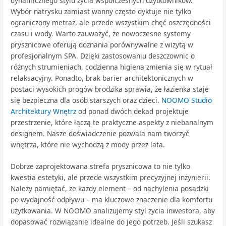
dynamicznego stylu życia współczesnych użytkowników.
Wybór natrysku zamiast wanny często dyktuje nie tylko
ograniczony metraż, ale przede wszystkim chęć oszczędności
czasu i wody. Warto zauważyć, że nowoczesne systemy
prysznicowe oferują doznania porównywalne z wizytą w
profesjonalnym SPA. Dzięki zastosowaniu deszczownic o
różnych strumieniach, codzienna higiena zmienia się w rytuał
relaksacyjny. Ponadto, brak barier architektonicznych w
postaci wysokich progów brodzika sprawia, że łazienka staje
się bezpieczna dla osób starszych oraz dzieci.
NOOMO Studio
Architektury Wnętrz
od ponad dwóch dekad projektuje
przestrzenie, które łączą te praktyczne aspekty z niebanalnym
designem. Nasze doświadczenie pozwala nam tworzyć
wnętrza, które nie wychodzą z mody przez lata.
Dobrze zaprojektowana strefa prysznicowa to nie tylko
kwestia estetyki, ale przede wszystkim precyzyjnej inżynierii.
Należy pamiętać, że każdy element – od nachylenia posadzki
po wydajność odpływu – ma kluczowe znaczenie dla komfortu
użytkowania. W NOOMO analizujemy styl życia inwestora, aby
dopasować rozwiązanie idealne do jego potrzeb. Jeśli szukasz