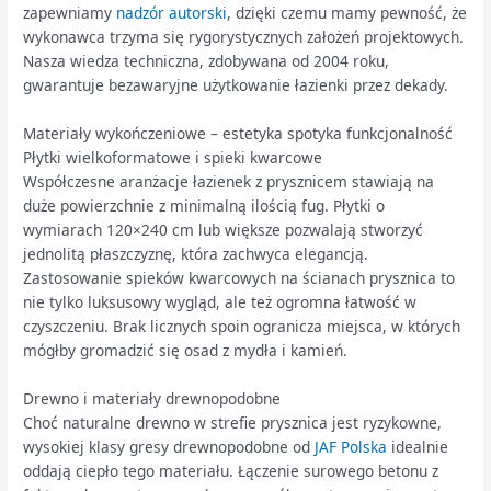
zapewniamy
nadzór autorski
, dzięki czemu mamy pewność, że
wykonawca trzyma się rygorystycznych założeń projektowych.
Nasza wiedza techniczna, zdobywana od 2004 roku,
gwarantuje bezawaryjne użytkowanie łazienki przez dekady.
Materiały wykończeniowe – estetyka spotyka funkcjonalność
Płytki wielkoformatowe i spieki kwarcowe
Współczesne aranżacje łazienek z prysznicem stawiają na
duże powierzchnie z minimalną ilością fug. Płytki o
wymiarach 120×240 cm lub większe pozwalają stworzyć
jednolitą płaszczyznę, która zachwyca elegancją.
Zastosowanie spieków kwarcowych na ścianach prysznica to
nie tylko luksusowy wygląd, ale też ogromna łatwość w
czyszczeniu. Brak licznych spoin ogranicza miejsca, w których
mógłby gromadzić się osad z mydła i kamień.
Drewno i materiały drewnopodobne
Choć naturalne drewno w strefie prysznica jest ryzykowne,
wysokiej klasy gresy drewnopodobne od
JAF Polska
idealnie
oddają ciepło tego materiału. Łączenie surowego betonu z