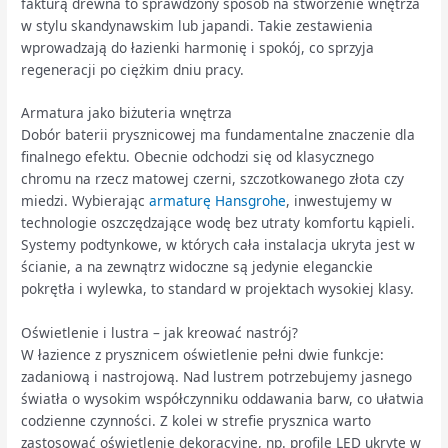
fakturą drewna to sprawdzony sposób na stworzenie wnętrza
w stylu skandynawskim lub japandi. Takie zestawienia
wprowadzają do łazienki harmonię i spokój, co sprzyja
regeneracji po ciężkim dniu pracy.
Armatura jako biżuteria wnętrza
Dobór baterii prysznicowej ma fundamentalne znaczenie dla
finalnego efektu. Obecnie odchodzi się od klasycznego
chromu na rzecz matowej czerni, szczotkowanego złota czy
miedzi. Wybierając
armaturę Hansgrohe
, inwestujemy w
technologie oszczędzające wodę bez utraty komfortu kąpieli.
Systemy podtynkowe, w których cała instalacja ukryta jest w
ścianie, a na zewnątrz widoczne są jedynie eleganckie
pokrętła i wylewka, to standard w projektach wysokiej klasy.
Oświetlenie i lustra – jak kreować nastrój?
W łazience z prysznicem oświetlenie pełni dwie funkcje:
zadaniową i nastrojową. Nad lustrem potrzebujemy jasnego
światła o wysokim współczynniku oddawania barw, co ułatwia
codzienne czynności. Z kolei w strefie prysznica warto
zastosować oświetlenie dekoracyjne, np. profile LED ukryte w