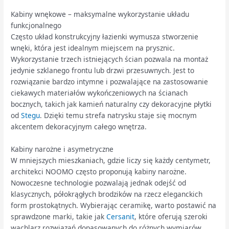
Kabiny wnękowe – maksymalne wykorzystanie układu
funkcjonalnego
Często układ konstrukcyjny łazienki wymusza stworzenie
wnęki, która jest idealnym miejscem na prysznic.
Wykorzystanie trzech istniejących ścian pozwala na montaż
jedynie szklanego frontu lub drzwi przesuwnych. Jest to
rozwiązanie bardzo intymne i pozwalające na zastosowanie
ciekawych materiałów wykończeniowych na ścianach
bocznych, takich jak kamień naturalny czy dekoracyjne płytki
od
Stegu
. Dzięki temu strefa natrysku staje się mocnym
akcentem dekoracyjnym całego wnętrza.
Kabiny narożne i asymetryczne
W mniejszych mieszkaniach, gdzie liczy się każdy centymetr,
architekci NOOMO często proponują kabiny narożne.
Nowoczesne technologie pozwalają jednak odejść od
klasycznych, półokrągłych brodzików na rzecz eleganckich
form prostokątnych. Wybierając ceramikę, warto postawić na
sprawdzone marki, takie jak
Cersanit
, które oferują szeroki
wachlarz rozwiązań dopasowanych do różnych wymiarów.