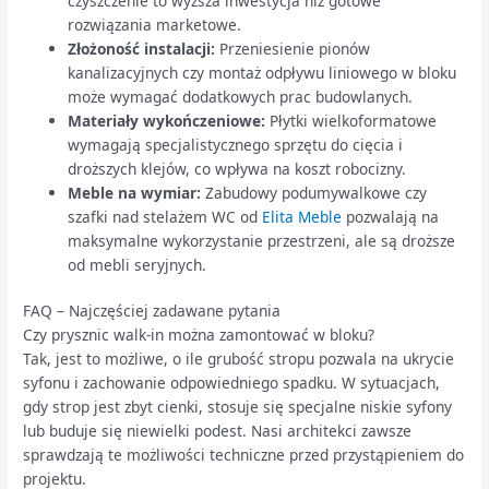
czyszczenie to wyższa inwestycja niż gotowe
rozwiązania marketowe.
Złożoność instalacji:
Przeniesienie pionów
kanalizacyjnych czy montaż odpływu liniowego w bloku
może wymagać dodatkowych prac budowlanych.
Materiały wykończeniowe:
Płytki wielkoformatowe
wymagają specjalistycznego sprzętu do cięcia i
droższych klejów, co wpływa na koszt robocizny.
Meble na wymiar:
Zabudowy podumywalkowe czy
szafki nad stelażem WC od
Elita Meble
pozwalają na
maksymalne wykorzystanie przestrzeni, ale są droższe
od mebli seryjnych.
FAQ – Najczęściej zadawane pytania
Czy prysznic walk-in można zamontować w bloku?
Tak, jest to możliwe, o ile grubość stropu pozwala na ukrycie
syfonu i zachowanie odpowiedniego spadku. W sytuacjach,
gdy strop jest zbyt cienki, stosuje się specjalne niskie syfony
lub buduje się niewielki podest. Nasi architekci zawsze
sprawdzają te możliwości techniczne przed przystąpieniem do
projektu.