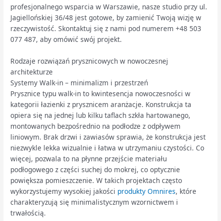
profesjonalnego wsparcia w Warszawie, nasze studio przy ul.
Jagiellońskiej 36/48 jest gotowe, by zamienić Twoją wizję w
rzeczywistość. Skontaktuj się z nami pod numerem +48 503
077 487, aby omówić swój projekt.
Rodzaje rozwiązań prysznicowych w nowoczesnej
architekturze
Systemy Walk-in – minimalizm i przestrzeń
Prysznice typu walk-in to kwintesencja nowoczesności w
kategorii łazienki z prysznicem aranżacje. Konstrukcja ta
opiera się na jednej lub kilku taflach szkła hartowanego,
montowanych bezpośrednio na podłodze z odpływem
liniowym. Brak drzwi i zawiasów sprawia, że konstrukcja jest
niezwykle lekka wizualnie i łatwa w utrzymaniu czystości. Co
więcej, pozwala to na płynne przejście materiału
podłogowego z części suchej do mokrej, co optycznie
powiększa pomieszczenie. W takich projektach często
wykorzystujemy wysokiej jakości
produkty Omnires
, które
charakteryzują się minimalistycznym wzornictwem i
trwałością.