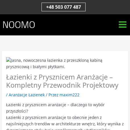
Przejdź
S
+48 503 077 487
do
z
treści
u
k
a
j
Łazienki z Prysznicem Aranżacje –
Kompletny Przewodnik Projektowy
/
Aranżacje Łazienek
/ Przez
maxim222
Łazienki z prysznicem aranżacje – dlaczego to wybór
przyszłości?
Łazienki z prysznicem aranżacje to obecnie jeden z
najsilniejszych trendów w architekturze wnętrz, który wynika z