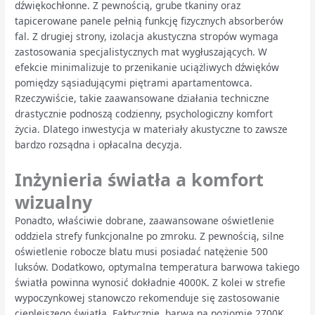
dźwiękochłonne. Z pewnością, grube tkaniny oraz
tapicerowane panele pełnią funkcję fizycznych absorberów
fal. Z drugiej strony, izolacja akustyczna stropów wymaga
zastosowania specjalistycznych mat wygłuszających. W
efekcie minimalizuje to przenikanie uciążliwych dźwięków
pomiędzy sąsiadującymi piętrami apartamentowca.
Rzeczywiście, takie zaawansowane działania techniczne
drastycznie podnoszą codzienny, psychologiczny komfort
życia. Dlatego inwestycja w materiały akustyczne to zawsze
bardzo rozsądna i opłacalna decyzja.
Inżynieria światła a komfort
wizualny
Ponadto, właściwie dobrane, zaawansowane oświetlenie
oddziela strefy funkcjonalne po zmroku. Z pewnością, silne
oświetlenie robocze blatu musi posiadać natężenie 500
luksów. Dodatkowo, optymalna temperatura barwowa takiego
światła powinna wynosić dokładnie 4000K. Z kolei w strefie
wypoczynkowej stanowczo rekomenduje się zastosowanie
cieplejszego światła. Faktycznie, barwa na poziomie 2700K