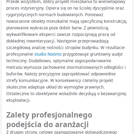
Przede wszystkim, dobry projekt mieszkania to wieloetapowy
proces inżynieryjny. Opiera się on na ścisłej dyscyplinie oraz
rygorystycznych normach budowlanych. Ponieważ
nowoczesne obiekty mieszkalne mają specyficzną konstrukcję,
planowanie wykracza poza dobór barw. Z pewnością,
wykwalifikowani eksperci zawsze rozpoczynają pracę od
dokładnej inwentaryzacji. Następnie przeprowadzają
szczegółową analizę nośności stropów budynku. W rezultacie
profesjonalne
studio Noomo
przygotowuje gruntowny audyt
techniczny. Dodatkowo, optymalne zagospodarowanie
metrażu wymusza zachowanie znormalizowanych odległości i
buforów. Należy precyzyjnie zaprojektować odpowiednie
strefy komunikacyjne. W konsekwencji rzetelny projekt
skutecznie adaptuje układ do wymogów prawnych.
Ostatecznie to obiektywne wskaźniki decydują o bezawaryjnej
eksploatacji.
Zalety profesjonalnego
podejścia do aranżacji
Z drugiej strony, celowe zaangażowanie doświadczonego