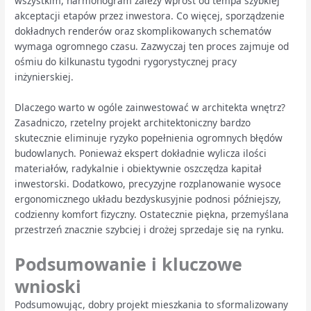
wszystkim, harmonogram zależy wprost od tempa szybkiej
akceptacji etapów przez inwestora. Co więcej, sporządzenie
dokładnych renderów oraz skomplikowanych schematów
wymaga ogromnego czasu. Zazwyczaj ten proces zajmuje od
ośmiu do kilkunastu tygodni rygorystycznej pracy
inżynierskiej.
Dlaczego warto w ogóle zainwestować w architekta wnętrz?
Zasadniczo, rzetelny projekt architektoniczny bardzo
skutecznie eliminuje ryzyko popełnienia ogromnych błędów
budowlanych. Ponieważ ekspert dokładnie wylicza ilości
materiałów, radykalnie i obiektywnie oszczędza kapitał
inwestorski. Dodatkowo, precyzyjne rozplanowanie wysoce
ergonomicznego układu bezdyskusyjnie podnosi późniejszy,
codzienny komfort fizyczny. Ostatecznie piękna, przemyślana
przestrzeń znacznie szybciej i drożej sprzedaje się na rynku.
Podsumowanie i kluczowe
wnioski
Podsumowując, dobry projekt mieszkania to sformalizowany