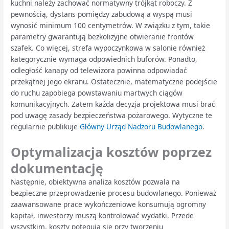
kuchni należy zachować normatywny trójkąt roboczy. Z
pewnością, dystans pomiędzy zabudową a wyspą musi
wynosić minimum 100 centymetrów. W związku z tym, takie
parametry gwarantują bezkolizyjne otwieranie frontów
szafek. Co więcej, strefa wypoczynkowa w salonie również
kategorycznie wymaga odpowiednich buforów. Ponadto,
odległość kanapy od telewizora powinna odpowiadać
przekątnej jego ekranu. Ostatecznie, matematyczne podejście
do ruchu zapobiega powstawaniu martwych ciągów
komunikacyjnych. Zatem każda decyzja projektowa musi brać
pod uwagę zasady bezpieczeństwa pożarowego. Wytyczne te
regularnie publikuje
Główny Urząd Nadzoru Budowlanego
.
Optymalizacja kosztów poprzez
dokumentację
Następnie, obiektywna analiza kosztów pozwala na
bezpieczne przeprowadzenie procesu budowlanego. Ponieważ
zaawansowane prace wykończeniowe konsumują ogromny
kapitał, inwestorzy muszą kontrolować wydatki. Przede
wszystkim, koszty potęgują się przy tworzeniu