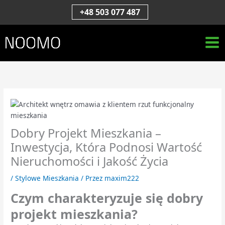
Przejdź
S
+48 503 077 487
do
z
treści
u
k
a
j
Dobry Projekt Mieszkania –
Inwestycja, Która Podnosi Wartość
Nieruchomości i Jakość Życia
/
Stylowe Mieszkania
/ Przez
maxim222
Czym charakteryzuje się dobry
projekt mieszkania?