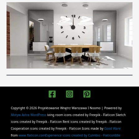
Copyright © 2026 Projektowanie Wnętrz Warszawa I Noomo | Powered by
Motyw Astra WordPress
iving
room icons created by Freepik - Flaticon
Sketch
icons created by Freepik - Flaticon
Rent icons created by Freepik - Flaticon
Cooperation icons created by Freepik - Flaticon
Icons made by
Good Ware
from
www.flaticon.com
Experience icons created by Culmbio - Flaticon
Idle