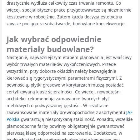
drastycznie wydłuża całkowity czas trwania remontu. Co
więcej, specjalistyczne prace przygotowawcze są niezmiernie
kosztowne w robociźnie. Zatem każda decyzja estetyczna
zawsze pociąga za sobą twarde, budowlane konsekwencje.
Jak wybrać odpowiednie
materiały budowlane?
Następnie, najważniejszym etapem planowania jest właściwy
wybór trwałych materiałów wykończeniowych. Przede
wszystkim, przy doborze okładzin należy bezwzględnie
kierować się rygorystycznymi parametrami fizycznymi. Z
pewnością, płytki gresowe w korytarzach muszą posiadać
certyfikowaną klasę ścieralności. Co więcej, nowocześni
architekci rekomendują zamawianie twardych płyt
meblowych o podwyższonej gęstości. W rezultacie
zaawansowane materiały drewnopochodne z asortymentu
JAF
Polska
gwarantują niespotykaną stabilność. Ponadto, wszelkie
plamoodporne farby powinny obligatoryjnie gwarantować
pierwszą klasę odporności na szorowanie. Dodatkowo, w
trudnych strefach sanitarnych absolutnie konieczne jest