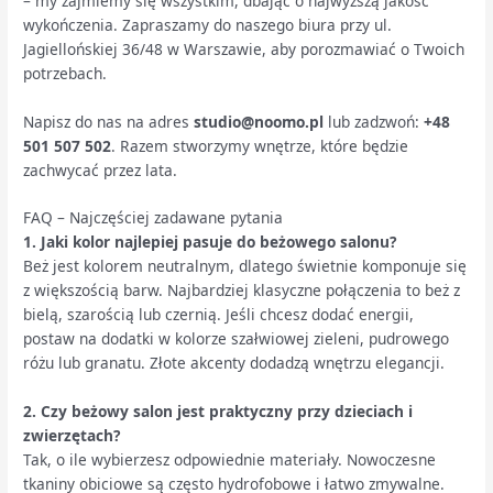
– my zajmiemy się wszystkim, dbając o najwyższą jakość
wykończenia. Zapraszamy do naszego biura przy ul.
Jagiellońskiej 36/48 w Warszawie, aby porozmawiać o Twoich
potrzebach.
Napisz do nas na adres
studio@noomo.pl
lub zadzwoń:
+48
501 507 502
. Razem stworzymy wnętrze, które będzie
zachwycać przez lata.
FAQ – Najczęściej zadawane pytania
1. Jaki kolor najlepiej pasuje do beżowego salonu?
Beż jest kolorem neutralnym, dlatego świetnie komponuje się
z większością barw. Najbardziej klasyczne połączenia to beż z
bielą, szarością lub czernią. Jeśli chcesz dodać energii,
postaw na dodatki w kolorze szałwiowej zieleni, pudrowego
różu lub granatu. Złote akcenty dodadzą wnętrzu elegancji.
2. Czy beżowy salon jest praktyczny przy dzieciach i
zwierzętach?
Tak, o ile wybierzesz odpowiednie materiały. Nowoczesne
tkaniny obiciowe są często hydrofobowe i łatwo zmywalne.