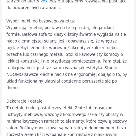
zajrzeć do oferty
Vox
, gdzie znajdziemy rozwiązania pasujące
do nowoczesnych aranżacji.
Wybór mebli do beżowego wnętrza
Wybierając meble, postaw na te o prostej, eleganckiej
formie. Beżowa sofa to klasyk, który świetnie wygląda na tle
nieco ciemniejszej ściany. Jeśli obawiasz się, że wnętrze
będzie zbyt jednolite, wprowadź akcenty w kolorze dębu,
orzecha lub czarnego metalu. Stoliki kawowe czy komody o
lekkiej konstrukcji nie przytłoczą pomieszczenia. Pamiętaj, że
funkcjonalność jest tak samo ważna jak estetyka. Studio
NOOMO zawsze kładzie nacisk na ergonomię, dbając o to, by
układ funkcjonalny ułatwiał codzienne poruszanie się po
domu.
Dekoracje i detale
To detale budują ostateczny efekt. Złote lub mosiężne
uchwyty meblowe, wazony z kolorowego szkła czy obrazy w
minimalistycznych ramach to elementy, które ożywią beżowy
salon. Rośliny doniczkowe są naturalnym dopełnieniem beżu –
soczysta zieleń liści wspaniale kontrastuje z piaskowymi