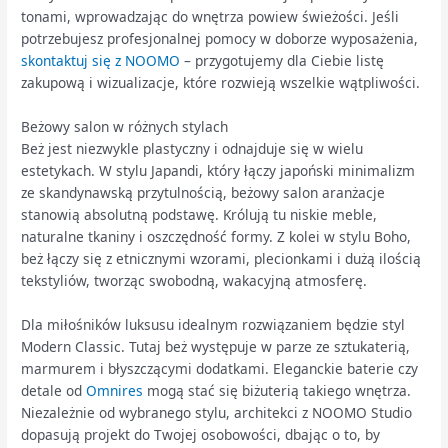
tonami, wprowadzając do wnętrza powiew świeżości. Jeśli
potrzebujesz profesjonalnej pomocy w doborze wyposażenia,
skontaktuj się z NOOMO
– przygotujemy dla Ciebie listę
zakupową i wizualizacje, które rozwieją wszelkie wątpliwości.
Beżowy salon w różnych stylach
Beż jest niezwykle plastyczny i odnajduje się w wielu
estetykach. W stylu Japandi, który łączy japoński minimalizm
ze skandynawską przytulnością, beżowy salon aranżacje
stanowią absolutną podstawę. Królują tu niskie meble,
naturalne tkaniny i oszczędność formy. Z kolei w stylu Boho,
beż łączy się z etnicznymi wzorami, plecionkami i dużą ilością
tekstyliów, tworząc swobodną, wakacyjną atmosferę.
Dla miłośników luksusu idealnym rozwiązaniem będzie styl
Modern Classic. Tutaj beż występuje w parze ze sztukaterią,
marmurem i błyszczącymi dodatkami. Eleganckie baterie czy
detale od
Omnires
mogą stać się biżuterią takiego wnętrza.
Niezależnie od wybranego stylu, architekci z NOOMO Studio
dopasują projekt do Twojej osobowości, dbając o to, by