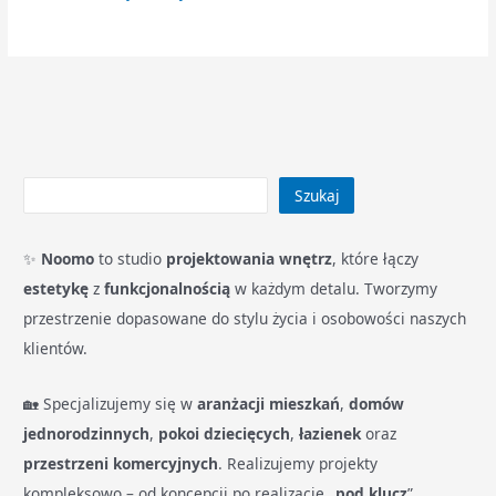
Szukaj
✨
Noomo
to studio
projektowania wnętrz
, które łączy
estetykę
z
funkcjonalnością
w każdym detalu. Tworzymy
przestrzenie dopasowane do stylu życia i osobowości naszych
klientów.
🏡 Specjalizujemy się w
aranżacji mieszkań
,
domów
jednorodzinnych
,
pokoi dziecięcych
,
łazienek
oraz
przestrzeni komercyjnych
. Realizujemy projekty
kompleksowo – od koncepcji po realizację „
pod klucz
”.