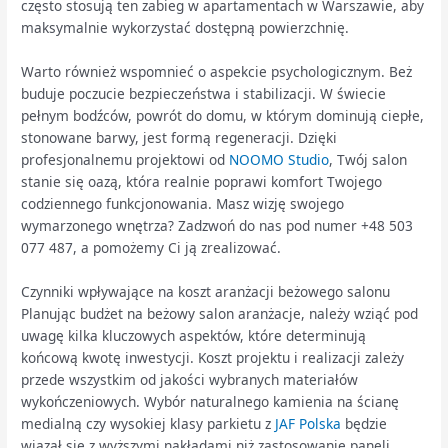
często stosują ten zabieg w apartamentach w Warszawie, aby
maksymalnie wykorzystać dostępną powierzchnię.
Warto również wspomnieć o aspekcie psychologicznym. Beż
buduje poczucie bezpieczeństwa i stabilizacji. W świecie
pełnym bodźców, powrót do domu, w którym dominują ciepłe,
stonowane barwy, jest formą regeneracji. Dzięki
profesjonalnemu projektowi od
NOOMO Studio
, Twój salon
stanie się oazą, która realnie poprawi komfort Twojego
codziennego funkcjonowania. Masz wizję swojego
wymarzonego wnętrza? Zadzwoń do nas pod numer +48 503
077 487, a pomożemy Ci ją zrealizować.
Czynniki wpływające na koszt aranżacji beżowego salonu
Planując budżet na beżowy salon aranżacje, należy wziąć pod
uwagę kilka kluczowych aspektów, które determinują
końcową kwotę inwestycji. Koszt projektu i realizacji zależy
przede wszystkim od jakości wybranych materiałów
wykończeniowych. Wybór naturalnego kamienia na ścianę
medialną czy wysokiej klasy parkietu z
JAF Polska
będzie
wiązał się z wyższymi nakładami niż zastosowanie paneli