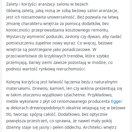
Zalety i korzyści aranżacji salonu w beżach
Główną zaletą, jaką niosą ze sobą beżowy salon aranżacje,
jest ich niesamowita uniwersalność. Beż pozwala na łatwą
zmianę charakteru wnętrza za pomocą dodatków, bez
konieczności przeprowadzania kosztownego remontu.
Wystarczy wymienić poduszki, zasłony czy dywan, aby nadać
pomieszczeniu zupełnie nowy wyraz. Co więcej, beżowe
wnętrza są postrzegane jako ponadczasowe. W
przeciwieństwie do krzykliwych trendów, które szybko
przemijają, barwy ziemi zawsze pozostają w modzie, co
podnosi wartość rynkową nieruchomości.
Kolejną korzyścią jest łatwość łączenia beżu z naturalnymi
materiałami. Drewno, kamień, len czy wiklina prezentują się
w takim otoczeniu wyjątkowo szlachetnie. Przykładowo,
meble wykonane z płyt od renomowanego producenta
Egger
w dekorach drewnopodobnych idealnie wtapiają się w beżowe
tło, tworząc spójną całość. Dodatkowo, beż optycznie
powiększa przestrzeń, co sprawia, że nawet mały pokój
dzienny staje się jasny i pełen oddechu. Architekci wnętrz