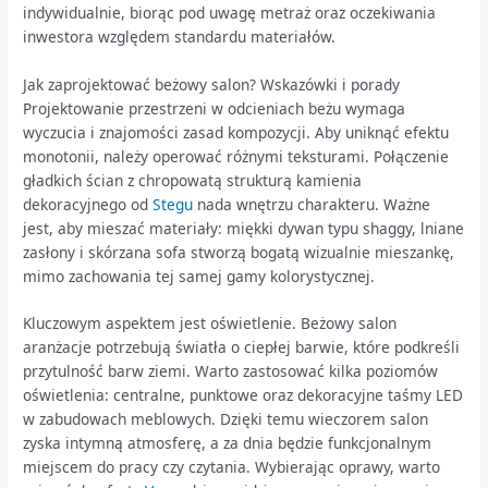
indywidualnie, biorąc pod uwagę metraż oraz oczekiwania
inwestora względem standardu materiałów.
Jak zaprojektować beżowy salon? Wskazówki i porady
Projektowanie przestrzeni w odcieniach beżu wymaga
wyczucia i znajomości zasad kompozycji. Aby uniknąć efektu
monotonii, należy operować różnymi teksturami. Połączenie
gładkich ścian z chropowatą strukturą kamienia
dekoracyjnego od
Stegu
nada wnętrzu charakteru. Ważne
jest, aby mieszać materiały: miękki dywan typu shaggy, lniane
zasłony i skórzana sofa stworzą bogatą wizualnie mieszankę,
mimo zachowania tej samej gamy kolorystycznej.
Kluczowym aspektem jest oświetlenie. Beżowy salon
aranżacje potrzebują światła o ciepłej barwie, które podkreśli
przytulność barw ziemi. Warto zastosować kilka poziomów
oświetlenia: centralne, punktowe oraz dekoracyjne taśmy LED
w zabudowach meblowych. Dzięki temu wieczorem salon
zyska intymną atmosferę, a za dnia będzie funkcjonalnym
miejscem do pracy czy czytania. Wybierając oprawy, warto