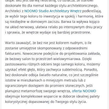
taupe. Beż jest barwą neutralną, co oznacza, że stanowi
doskonałe tło dla niemal każdego stylu architektonicznego.
Architekci z
NOOMO Studio Architektury Wnętrz
podkreślają,
że wybór tego koloru to inwestycja w spokój i harmonię, które
są niezbędne w domowym zaciszu. Barwa ta wpływa kojąco
na układ nerwowy, ułatwia relaks po intensywnym dniu pracy
i sprawia, że wnętrze wydaje się bardziej przestronne.
Warto zauważyć, że beż nie jest kolorem nudnym, o ile
zostanie umiejętnie skomponowany z odpowiednimi
fakturami. Nowoczesne podejście do projektowania zakłada,
że beżowy salon to przestrzeń wielowymiarowa. Dzięki
zastosowaniu różnych odcieni tego samego koloru, możemy
uzyskać efekt głębi, który zachwyca subtelnością. Ponadto,
beż doskonale odbija światło naturalne, co jest szczególnie
istotne w mieszkaniach o mniejszym metrażu lub z
ograniczonym dostępem do promieni słonecznych. Jeśli
planujesz metamorfozę swojego wnętrza,
oferta NOOMO
obejmuje kompleksowe wsparcie w doborze idealnej palety
kolorystycznej dopasowanej do Twojego stylu życia.