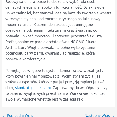
Beżowy salon aranżacje to doskonały wybór dla osób
ceniących elegancję, spokój i funkcjonalność. Dzięki swojej
uniwersalności, beż stanowi idealną bazę do tworzenia wnętrz
w różnych stylach – od minimalistycznego po luksusowy
modern classic. Kluczem do sukcesu jest umiejętne
operowanie odcieniami, teksturami oraz światłem, co
pozwala uniknąć monotonii i stworzyć przestrzeń z duszą.
Profesjonalne wsparcie architektów z NOOMO Studio
Architektury Wnętrz pozwala na pełne wykorzystanie
potencjału barw ziemi, gwarantując realizację, która
poprawia komfort życia.
Pamiętaj, że wnętrze to system komunikatów wizualnych,
który powinien harmonizować z Twoim stylem życia. Jeśli
szukasz ekspertów, którzy z pasją i precyzją zaplanują Twój
dom,
skontaktuj się z nami
. Zapraszamy do współpracy przy
tworzeniu wyjątkowych przestrzeni w Warszawie i okolicach.
Twoje wymarzone wnętrze jest w zasięgu ręki!
←
Poprzedni Wpis
Następny Wpis
→