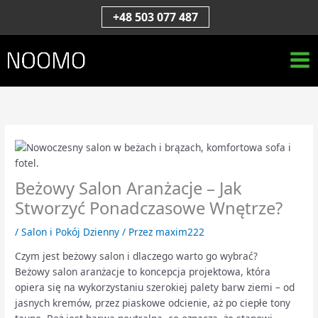
Przejdź
S
+48 503 077 487
do
z
treści
u
k
a
j
Beżowy Salon Aranżacje – Jak
Stworzyć Ponadczasowe Wnętrze?
/
Salon i Pokój Dzienny
/ Przez
maxim222
Czym jest beżowy salon i dlaczego warto go wybrać?
Beżowy salon aranżacje to koncepcja projektowa, która
opiera się na wykorzystaniu szerokiej palety barw ziemi – od
jasnych kremów, przez piaskowe odcienie, aż po ciepłe tony