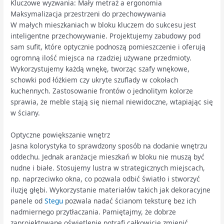
Kluczowe wyzwania: Mały metraż a ergonomia
Maksymalizacja przestrzeni do przechowywania
W małych mieszkaniach w bloku kluczem do sukcesu jest
inteligentne przechowywanie. Projektujemy zabudowy pod
sam sufit, które optycznie podnoszą pomieszczenie i oferują
ogromną ilość miejsca na rzadziej używane przedmioty.
Wykorzystujemy każdą wnękę, tworząc szafy wnękowe,
schowki pod łóżkiem czy ukryte szuflady w cokołach
kuchennych. Zastosowanie frontów o jednolitym kolorze
sprawia, że meble stają się niemal niewidoczne, wtapiając się
w ściany.
Optyczne powiększanie wnętrz
Jasna kolorystyka to sprawdzony sposób na dodanie wnętrzu
oddechu. Jednak aranżacje mieszkań w bloku nie muszą być
nudne i białe. Stosujemy lustra w strategicznych miejscach,
np. naprzeciwko okna, co pozwala odbić światło i stworzyć
iluzję głębi. Wykorzystanie materiałów takich jak dekoracyjne
panele od
Stegu
pozwala nadać ścianom teksturę bez ich
nadmiernego przytłaczania. Pamiętajmy, że dobrze
zaprojektowane oświetlenie potrafi całkowicie zmienić