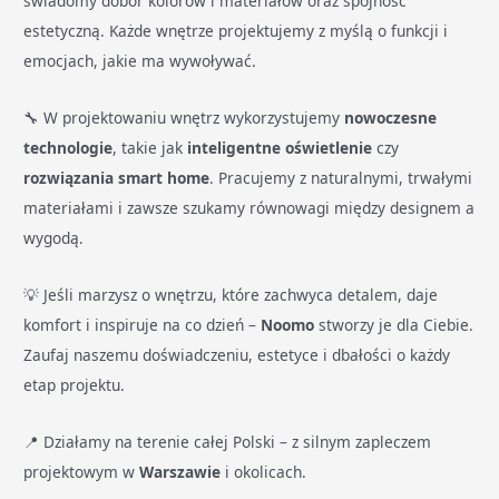
świadomy dobór kolorów i materiałów oraz spójność
estetyczną. Każde wnętrze projektujemy z myślą o funkcji i
emocjach, jakie ma wywoływać.
🔧 W projektowaniu wnętrz wykorzystujemy
nowoczesne
technologie
, takie jak
inteligentne oświetlenie
czy
rozwiązania smart home
. Pracujemy z naturalnymi, trwałymi
materiałami i zawsze szukamy równowagi między designem a
wygodą.
💡 Jeśli marzysz o wnętrzu, które zachwyca detalem, daje
komfort i inspiruje na co dzień –
Noomo
stworzy je dla Ciebie.
Zaufaj naszemu doświadczeniu, estetyce i dbałości o każdy
etap projektu.
📍 Działamy na terenie całej Polski – z silnym zapleczem
projektowym w
Warszawie
i okolicach.