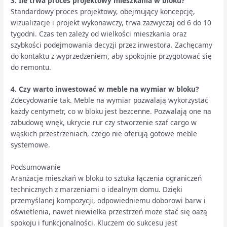
3. Ile trwa proces projektowy mieszkania w bloku?
Standardowy proces projektowy, obejmujący koncepcję,
wizualizacje i projekt wykonawczy, trwa zazwyczaj od 6 do 10
tygodni. Czas ten zależy od wielkości mieszkania oraz
szybkości podejmowania decyzji przez inwestora. Zachęcamy
do kontaktu z wyprzedzeniem, aby spokojnie przygotować się
do remontu.
4. Czy warto inwestować w meble na wymiar w bloku?
Zdecydowanie tak. Meble na wymiar pozwalają wykorzystać
każdy centymetr, co w bloku jest bezcenne. Pozwalają one na
zabudowę wnęk, ukrycie rur czy stworzenie szaf cargo w
wąskich przestrzeniach, czego nie oferują gotowe meble
systemowe.
Podsumowanie
Aranżacje mieszkań w bloku to sztuka łączenia ograniczeń
technicznych z marzeniami o idealnym domu. Dzięki
przemyślanej kompozycji, odpowiedniemu doborowi barw i
oświetlenia, nawet niewielka przestrzeń może stać się oazą
spokoju i funkcjonalności. Kluczem do sukcesu jest