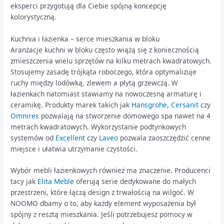
eksperci przygotują dla Ciebie spójną koncepcję
kolorystyczną.
Kuchnia i łazienka – serce mieszkania w bloku
Aranżacje kuchni w bloku często wiążą się z koniecznością
zmieszczenia wielu sprzętów na kilku metrach kwadratowych.
Stosujemy zasadę trójkąta roboczego, która optymalizuje
ruchy między lodówką, zlewem a płytą grzewczą. W
łazienkach natomiast stawiamy na nowoczesną armaturę i
ceramikę. Produkty marek takich jak
Hansgrohe
,
Cersanit
czy
Omnires
pozwalają na stworzenie domowego spa nawet na 4
metrach kwadratowych. Wykorzystanie podtynkowych
systemów od
Excellent
czy
Laveo
pozwala zaoszczędzić cenne
miejsce i ułatwia utrzymanie czystości.
Wybór mebli łazienkowych również ma znaczenie. Producenci
tacy jak
Elita Meble
oferują serie dedykowane do małych
przestrzeni, które łączą design z trwałością na wilgoć. W
NOOMO dbamy o to, aby każdy element wyposażenia był
spójny z resztą mieszkania. Jeśli potrzebujesz pomocy w