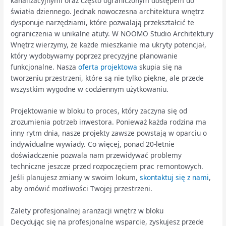
kanalizacyjnymi oraz często ograniczonym dostępem do
światła dziennego. Jednak nowoczesna architektura wnętrz
dysponuje narzędziami, które pozwalają przekształcić te
ograniczenia w unikalne atuty. W NOOMO Studio Architektury
Wnętrz wierzymy, że każde mieszkanie ma ukryty potencjał,
który wydobywamy poprzez precyzyjne planowanie
funkcjonalne. Nasza
oferta projektowa
skupia się na
tworzeniu przestrzeni, które są nie tylko piękne, ale przede
wszystkim wygodne w codziennym użytkowaniu.
Projektowanie w bloku to proces, który zaczyna się od
zrozumienia potrzeb inwestora. Ponieważ każda rodzina ma
inny rytm dnia, nasze projekty zawsze powstają w oparciu o
indywidualne wywiady. Co więcej, ponad 20-letnie
doświadczenie pozwala nam przewidywać problemy
techniczne jeszcze przed rozpoczęciem prac remontowych.
Jeśli planujesz zmiany w swoim lokum,
skontaktuj się z nami
,
aby omówić możliwości Twojej przestrzeni.
Zalety profesjonalnej aranżacji wnętrz w bloku
Decydując się na profesjonalne wsparcie, zyskujesz przede