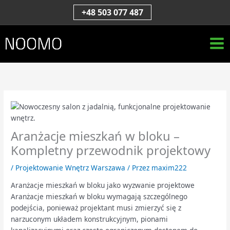
Przejdź
S
+48 503 077 487
do
z
treści
u
k
a
j
Aranżacje mieszkań w bloku –
Kompletny przewodnik projektowy
/
Projektowanie Wnętrz Warszawa
/ Przez
maxim222
Aranżacje mieszkań w bloku jako wyzwanie projektowe
Aranżacje mieszkań w bloku wymagają szczególnego
podejścia, ponieważ projektant musi zmierzyć się z
narzuconym układem konstrukcyjnym, pionami