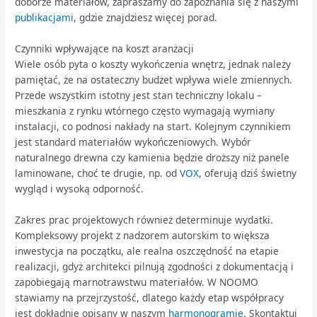
doborze materiałów, zapraszamy do zapoznania się z naszymi
publikacjami
, gdzie znajdziesz więcej porad.
Czynniki wpływające na koszt aranżacji
Wiele osób pyta o koszty wykończenia wnętrz, jednak należy
pamiętać, że na ostateczny budżet wpływa wiele zmiennych.
Przede wszystkim istotny jest stan techniczny lokalu –
mieszkania z rynku wtórnego często wymagają wymiany
instalacji, co podnosi nakłady na start. Kolejnym czynnikiem
jest standard materiałów wykończeniowych. Wybór
naturalnego drewna czy kamienia będzie droższy niż panele
laminowane, choć te drugie, np. od
VOX
, oferują dziś świetny
wygląd i wysoką odporność.
Zakres prac projektowych również determinuje wydatki.
Kompleksowy projekt z nadzorem autorskim to większa
inwestycja na początku, ale realna oszczędność na etapie
realizacji, gdyż architekci pilnują zgodności z dokumentacją i
zapobiegają marnotrawstwu materiałów. W NOOMO
stawiamy na przejrzystość, dlatego każdy etap współpracy
jest dokładnie opisany w naszym
harmonogramie
. Skontaktuj