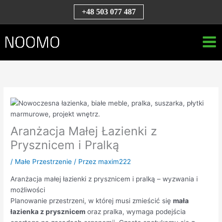
Przejdź
S
+48 503 077 487
do
z
treści
u
k
a
j
Aranżacja Małej Łazienki z
Prysznicem i Pralką
/
Małe Przestrzenie
/ Przez
maxim222
Aranżacja małej łazienki z prysznicem i pralką – wyzwania i
możliwości
Planowanie przestrzeni, w której musi zmieścić się
mała
łazienka z prysznicem
oraz pralka, wymaga podejścia