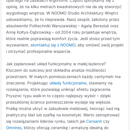
opartego na zasadach ergonomii. Często spotykamy się z
opinią, że na kilku metrach kwadratowych nie da się stworzyć
wygodnego wnętrza. W NOOMO Studio Architektury Wnętrz
udowadniamy, że to nieprawda. Nasz zespół, założony przez
absolwentki Politechniki Warszawskiej – Agatę Bereziuk oraz
Annę Kołtys-Dąbrowską – od 2004 roku projektuje wnętrza,
które realnie poprawiają komfort życia. Jeśli stoisz przed tym
wyzwaniem,
skontaktuj się z NOOMO
, aby omówić swój projekt
i otrzymać profesjonalne wsparcie.
Jak zaplanować układ funkcjonalny w małej łazience?
Kluczem do sukcesu jest dokładna analiza możliwości
przestrzeni. W małych pomieszczeniach każdy centymetr ma
znaczenie. Projektując
układy funkcjonalne
, stawiamy na
rozwiązania, które pozwalają uniknąć efektu zagracenia.
Prysznic typu walk-in to często najlepszy wybór – dzięki
przeszklonej ściance pomieszczenie wydaje się większe.
Pralkę można ukryć w zabudowie meblowej, tworząc nad nią
praktyczny blat lub szafkę na kosmetyki. Warto zainspirować
się rozwiązaniami liderów rynku, takich jak
Cersanit
czy
Omnires
, którzy oferują ceramikę i armaturę idealną do