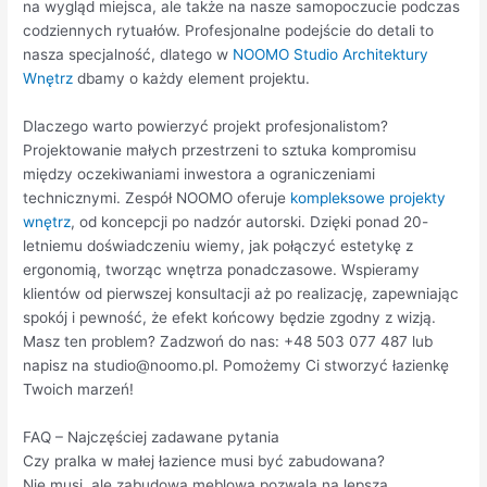
na wygląd miejsca, ale także na nasze samopoczucie podczas
codziennych rytuałów. Profesjonalne podejście do detali to
nasza specjalność, dlatego w
NOOMO Studio Architektury
Wnętrz
dbamy o każdy element projektu.
Dlaczego warto powierzyć projekt profesjonalistom?
Projektowanie małych przestrzeni to sztuka kompromisu
między oczekiwaniami inwestora a ograniczeniami
technicznymi. Zespół NOOMO oferuje
kompleksowe projekty
wnętrz
, od koncepcji po nadzór autorski. Dzięki ponad 20-
letniemu doświadczeniu wiemy, jak połączyć estetykę z
ergonomią, tworząc wnętrza ponadczasowe. Wspieramy
klientów od pierwszej konsultacji aż po realizację, zapewniając
spokój i pewność, że efekt końcowy będzie zgodny z wizją.
Masz ten problem? Zadzwoń do nas: +48 503 077 487 lub
napisz na studio@noomo.pl. Pomożemy Ci stworzyć łazienkę
Twoich marzeń!
FAQ – Najczęściej zadawane pytania
Czy pralka w małej łazience musi być zabudowana?
Nie musi, ale zabudowa meblowa pozwala na lepszą