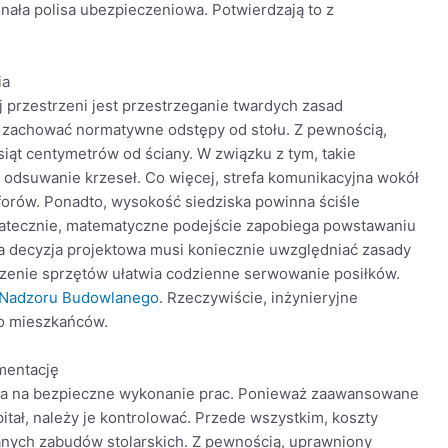
onała polisa ubezpieczeniowa. Potwierdzają to z
ia
przestrzeni jest przestrzeganie twardych zasad
y zachować normatywne odstępy od stołu. Z pewnością,
ąt centymetrów od ściany. W związku z tym, takie
dsuwanie krzeseł. Co więcej, strefa komunikacyjna wokół
orów. Ponadto, wysokość siedziska powinna ściśle
atecznie, matematyczne podejście zapobiega powstawaniu
 decyzja projektowa musi koniecznie uwzględniać zasady
enie sprzętów ułatwia codzienne serwowanie posiłków.
 Nadzoru Budowlanego
. Rzeczywiście, inżynieryjne
wo mieszkańców.
mentację
ala na bezpieczne wykonanie prac. Ponieważ zaawansowane
ał, należy je kontrolować. Przede wszystkim, koszty
anych zabudów stolarskich. Z pewnością, uprawniony