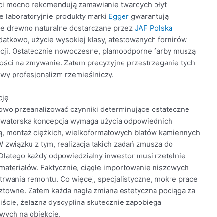
iści mocno rekomendują zamawianie twardych płyt
 laboratoryjnie produkty marki
Egger
gwarantują
dne drewno naturalne dostarczane przez
JAF Polska
atkowo, użycie wysokiej klasy, atestowanych fornirów
acji. Ostatecznie nowoczesne, plamoodporne farby muszą
ości na zmywanie. Zatem precyzyjne przestrzeganie tych
wy profesjonalizm rzemieślniczy.
cję
owo przeanalizować czynniki determinujące ostateczne
nowatorska koncepcja wymaga użycia odpowiednich
ią, montaż ciężkich, wielkoformatowych blatów kamiennych
 związku z tym, realizacja takich zadań zmusza do
latego każdy odpowiedzialny inwestor musi rzetelnie
ateriałów. Faktycznie, ciągłe importowanie niszowych
trwania remontu. Co więcej, specjalistyczne, mokre prace
towne. Zatem każda nagła zmiana estetyczna pociąga za
cie, żelazna dyscyplina skutecznie zapobiega
ych na obiekcie.