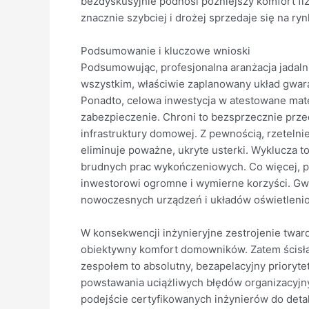
bezdyskusyjnie podnosi późniejszy komfort fi
znacznie szybciej i drożej sprzedaje się na ryn
Podsumowanie i kluczowe wnioski
Podsumowując, profesjonalna aranżacja jadaln
wszystkim, właściwie zaplanowany układ gwar
Ponadto, celowa inwestycja w atestowane mate
zabezpieczenie. Chroni to bezsprzecznie prz
infrastruktury domowej. Z pewnością, rzetelni
eliminuje poważne, ukryte usterki. Wyklucza 
brudnych prac wykończeniowych. Co więcej, p
inwestorowi ogromne i wymierne korzyści. Gwa
nowoczesnych urządzeń i układów oświetleni
W konsekwencji inżynieryjne zestrojenie twa
obiektywny komfort domowników. Zatem ścisł
zespołem to absolutny, bezapelacyjny prioryte
powstawania uciążliwych błędów organizacyjn
podejście certyfikowanych inżynierów do detal