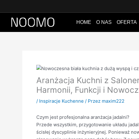
Przejdź
do
treści
HOME
O NAS
OFERTA
Aranżacja Kuchni z Salon
Harmonii, Funkcji i Nowoc
/
Inspiracje Kuchenne
/ Przez
maxim222
Czym jest profesjonalna aranżacja jadalni?
Przede wszystkim, przygotowanie układu jadaln
ścisłej dyscyplinie inżynieryjnej. Ponieważ n