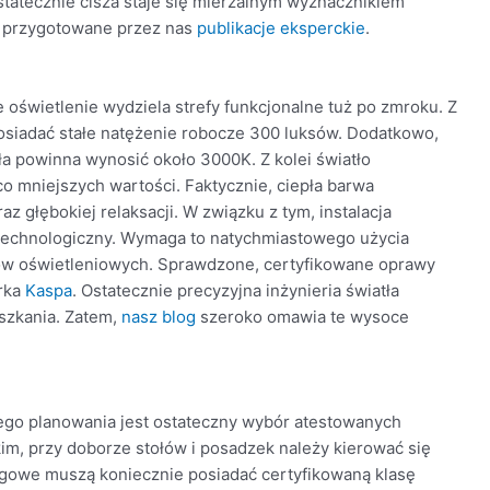
tatecznie cisza staje się mierzalnym wyznacznikiem
, przygotowane przez nas
publikacje eksperckie
.
oświetlenie wydziela strefy funkcjonalne tuż po zmroku. Z
posiadać stałe natężenie robocze 300 luksów. Dodatkowo,
a powinna wynosić około 3000K. Z kolei światło
o mniejszych wartości. Faktycznie, ciepła barwa
 głębokiej relaksacji. W związku z tym, instalacja
echnologiczny. Wymaga to natychmiastowego użycia
ów oświetleniowych. Sprawdzone, certyfikowane oprawy
rka
Kaspa
. Ostatecznie precyzyjna inżynieria światła
szkania. Zatem,
nasz blog
szeroko omawia te wysoce
ego planowania jest ostateczny wybór atestowanych
m, przy doborze stołów i posadzek należy kierować się
ogowe muszą koniecznie posiadać certyfikowaną klasę