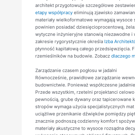
architekt przygotowuje szczegółowe zestawien
etapy współpracy
eliminują zjawisko zamawian
materiały wielkoformatowe wymagają wysoce s
powinien posiadać dziesięcioprocentową, żela
wytyczne inżynieryjne stanowią niezawodne i
zakresie rygorystycznie określa
Izba Architek
płynność kapitałową całego przedsięwzięcia. F
rzemieślników na budowie. Zobacz
dlaczego 
Zarządzanie czasem pogłosu w jadalni
Równocześnie, prawidłowe zarządzanie wewn
budownictwie. Ponieważ współczesne jadalnie 
Przede wszystkim, rzetelni projektanci celow
pewnością, grube dywany oraz tapicerowane krze
stropów wymaga użycia specjalistycznych mat 
uciążliwe przenikanie dźwięków pomiędzy pięt
znacznie podnoszą codzienny komfort spożywa
materiały akustyczne to wysoce rozsądna decy