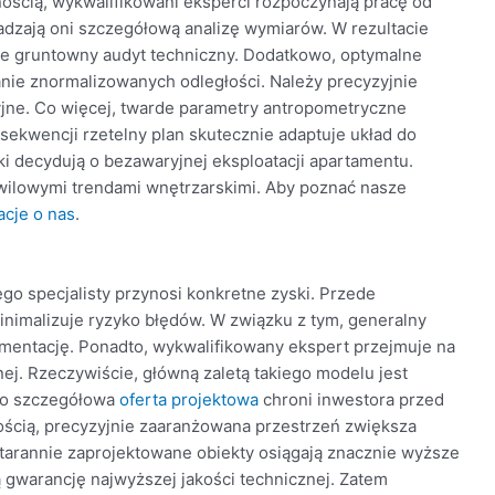
ścią, wykwalifikowani eksperci rozpoczynają pracę od
adzają oni szczegółową analizę wymiarów. W rezultacie
e gruntowny audyt techniczny. Dodatkowo, optymalne
e znormalizowanych odległości. Należy precyzyjnie
jne. Co więcej, twarde parametry antropometryczne
ekwencji rzetelny plan skutecznie adaptuje układ do
 decydują o bezawaryjnej eksploatacji apartamentu.
wilowymi trendami wnętrzarskimi. Aby poznać nasze
acje o nas
.
go specjalisty przynosi konkretne zyski. Przede
inimalizuje ryzyko błędów. W związku z tym, generalny
entację. Ponadto, wykwalifikowany ekspert przejmuje na
nej. Rzeczywiście, główną zaletą takiego modelu jest
ego szczegółowa
oferta projektowa
chroni inwestora przed
cią, precyzyjnie zaaranżowana przestrzeń zwiększa
tarannie zaprojektowane obiekty osiągają znacznie wyższe
ą gwarancję najwyższej jakości technicznej. Zatem