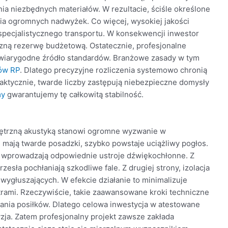
ia niezbędnych materiałów. W rezultacie, ściśle określone
ia ogromnych nadwyżek. Co więcej, wysokiej jakości
pecjalistycznego transportu. W konsekwencji inwestor
zną rezerwę budżetową. Ostatecznie, profesjonalne
 wiarygodne źródło standardów. Branżowe zasady w tym
tów RP
. Dlatego precyzyjne rozliczenia systemowo chronią
aktycznie, twarde liczby zastępują niebezpieczne domysły
my
gwarantujemy tę całkowitą stabilność.
ętrzną akustyką stanowi ogromne wyzwanie w
mają twarde posadzki, szybko powstaje uciążliwy pogłos.
o wprowadzają odpowiednie ustroje dźwiękochłonne. Z
sła pochłaniają szkodliwe fale. Z drugiej strony, izolacja
wygłuszających. W efekcie działanie to minimalizuje
rami. Rzeczywiście, takie zaawansowane kroki techniczne
nia posiłków. Dlatego celowa inwestycja w atestowane
zja. Zatem profesjonalny projekt zawsze zakłada