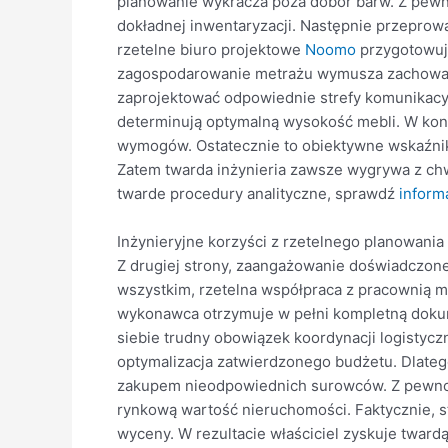
planowanie wykracza poza dobór barw. Z pewno
dokładnej inwentaryzacji. Następnie przeprow
rzetelne biuro projektowe
Noomo
przygotowuj
zagospodarowanie metrażu wymusza zachowani
zaprojektować odpowiednie strefy komunikacy
determinują optymalną wysokość mebli. W kons
wymogów. Ostatecznie to obiektywne wskaźniki
Zatem twarda inżynieria zawsze wygrywa z ch
twarde procedury analityczne, sprawdź
inform
Inżynieryjne korzyści z rzetelnego planowania
Z drugiej strony, zaangażowanie doświadczone
wszystkim, rzetelna współpraca z pracownią m
wykonawca otrzymuje w pełni kompletną dokum
siebie trudny obowiązek koordynacji logistycz
optymalizacja zatwierdzonego budżetu. Dlat
zakupem nieodpowiednich surowców. Z pewnoś
rynkową wartość nieruchomości. Faktycznie, s
wyceny. W rezultacie właściciel zyskuje tward