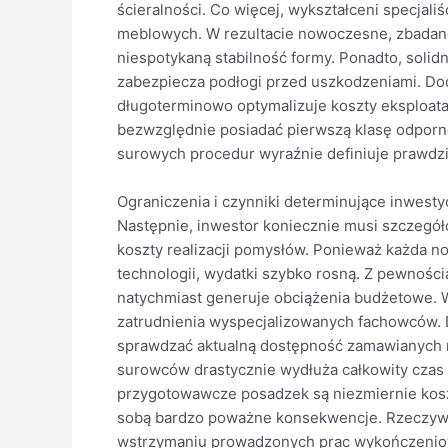
ścieralności. Co więcej, wykształceni specjal
meblowych. W rezultacie nowoczesne, zbadane
niespotykaną stabilność formy. Ponadto, soli
zabezpiecza podłogi przed uszkodzeniami. Dod
długoterminowo optymalizuje koszty eksploat
bezwzględnie posiadać pierwszą klasę odporn
surowych procedur wyraźnie definiuje prawdzi
Ograniczenia i czynniki determinujące inwesty
Następnie, inwestor koniecznie musi szczegół
koszty realizacji pomysłów. Ponieważ każda 
technologii, wydatki szybko rosną. Z pewnośc
natychmiast generuje obciążenia budżetowe. W
zatrudnienia wyspecjalizowanych fachowców. D
sprawdzać aktualną dostępność zamawianych m
surowców drastycznie wydłuża całkowity czas 
przygotowawcze posadzek są niezmiernie kosz
sobą bardzo poważne konsekwencje. Rzeczywiś
wstrzymaniu prowadzonych prac wykończeniow