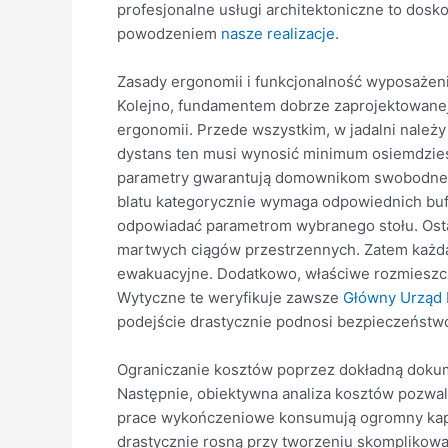
profesjonalne usługi architektoniczne to dosk
powodzeniem
nasze realizacje
.
Zasady ergonomii i funkcjonalność wyposażen
Kolejno, fundamentem dobrze zaprojektowanej 
ergonomii. Przede wszystkim, w jadalni należ
dystans ten musi wynosić minimum osiemdziesi
parametry gwarantują domownikom swobodne o
blatu kategorycznie wymaga odpowiednich buf
odpowiadać parametrom wybranego stołu. Ost
martwych ciągów przestrzennych. Zatem każda
ewakuacyjne. Dodatkowo, właściwe rozmieszcz
Wytyczne te weryfikuje zawsze
Główny Urząd
podejście drastycznie podnosi bezpieczeńst
Ograniczanie kosztów poprzez dokładną doku
Następnie, obiektywna analiza kosztów pozw
prace wykończeniowe konsumują ogromny kapit
drastycznie rosną przy tworzeniu skomplikow