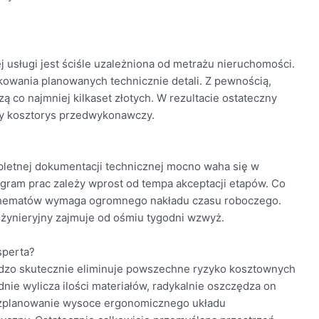
j usługi jest ściśle uzależniona od metrażu nieruchomości.
kowania planowanych technicznie detali. Z pewnością,
co najmniej kilkaset złotych. W rezultacie ostateczny
ny kosztorys przedwykonawczy.
pletnej dokumentacji technicznej mocno waha się w
gram prac zależy wprost od tempa akceptacji etapów. Co
schematów wymaga ogromnego nakładu czasu roboczego.
żynieryjny zajmuje od ośmiu tygodni wzwyż.
sperta?
ardzo skutecznie eliminuje powszechne ryzyko kosztownych
ie wylicza ilości materiałów, radykalnie oszczędza on
rozplanowanie wysoce ergonomicznego układu