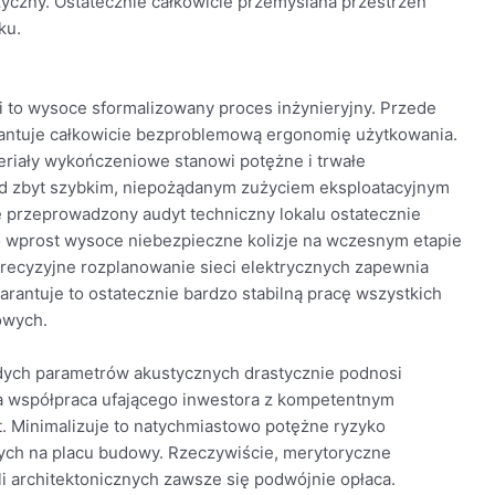
zyczny. Ostatecznie całkowicie przemyślana przestrzeń
ku.
i to wysoce sformalizowany proces inżynieryjny. Przede
antuje całkowicie bezproblemową ergonomię użytkowania.
riały wykończeniowe stanowi potężne i trwałe
ed zbyt szybkim, niepożądanym zużyciem eksploatacyjnym
e przeprowadzony audyt techniczny lokalu ostatecznie
to wprost wysoce niebezpieczne kolizje na wczesnym etapie
recyzyjne rozplanowanie sieci elektrycznych zapewnia
rantuje to ostatecznie bardzo stabilną pracę wszystkich
owych.
rdych parametrów akustycznych drastycznie podnosi
a współpraca ufającego inwestora z kompetentnym
t. Minimalizuje to natychmiastowo potężne ryzyko
ych na placu budowy. Rzeczywiście, merytoryczne
i architektonicznych zawsze się podwójnie opłaca.