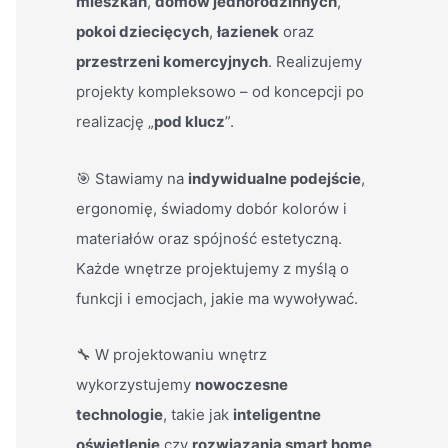
mieszkań
,
domów jednorodzinnych
,
pokoi dziecięcych
,
łazienek
oraz
przestrzeni komercyjnych
. Realizujemy
projekty kompleksowo – od koncepcji po
realizację „
pod klucz
”.
🎯 Stawiamy na
indywidualne podejście
,
ergonomię, świadomy dobór kolorów i
materiałów oraz spójność estetyczną.
Każde wnętrze projektujemy z myślą o
funkcji i emocjach, jakie ma wywoływać.
🔧 W projektowaniu wnętrz
wykorzystujemy
nowoczesne
technologie
, takie jak
inteligentne
oświetlenie
czy
rozwiązania smart home
.