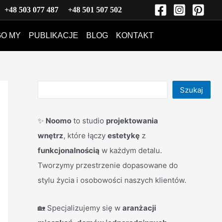
S
+48 503 077 487
+48 501 507 502
z
O MY
PUBLIKACJE
BLOG
KONTAKT
u
k
a
j
Szukaj
✨
Noomo
to studio
projektowania
wnętrz
, które łączy
estetykę
z
funkcjonalnością
w każdym detalu.
Tworzymy przestrzenie dopasowane do
stylu życia i osobowości naszych klientów.
🏡 Specjalizujemy się w
aranżacji