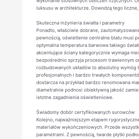
wykonanie stosownych obliczeń fizycznych. Os
luksusu w architekturze. Dowodzą tego liczne
Skuteczna inżynieria światła i parametry
Ponadto, właściwie dobrane, zautomatyzowane 
pewnością, oświetlenie centralne blatu musi 
optymalna temperatura barwowa takiego światł
akcentujące ściany kategorycznie wymaga niec
bezpośrednio sprzyja procesom trawiennym oraz
rozbudowanych układów to absolutny wymóg t
profesjonalnych i bardzo trwałych komponent
dostarcza na przykład bardzo renomowana ma
diametralnie podnosi obiektywną jakość zamie
istotne zagadnienia oświetleniowe.
Świadomy dobór certyfikowanych surowców
Kolejno, najważniejszym etapem rygorystyczn
materiałów wykończeniowych. Przede wszystki
parametrami. Z pewnością, twarde płytki podł