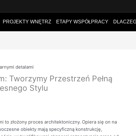
PROJEKTY WNĘTRZ
ETAPY WSPÓŁPRACY
DLACZEG
em: Tworzymy Przestrzeń Pełną
zesnego Stylu
i to złożony proces architektoniczny. Opiera się on na
owoczesne obiekty mają specyficzną konstrukcję,